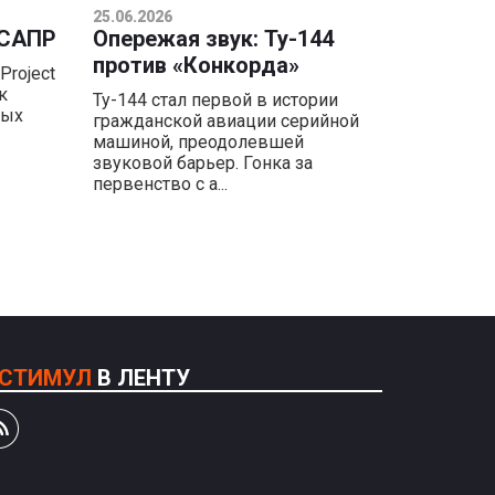
25.06.2026
 САПР
Опережая звук: Ту-144
против «Конкорда»
Project
к
Ту-144 стал первой в истории
ных
гражданской авиации серийной
машиной, преодолевшей
звуковой барьер. Гонка за
первенство с а...
СТИМУЛ
В ЛЕНТУ