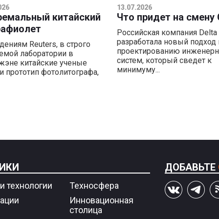
026
13.07.2026
ремальный китайский
Что придет на смену
рафиолет
Российская компания Delta 
разработала новый подход 
дениям Reuters, в строго
проектированию инженер
емой лаборатории в
систем, который сведет к
эне китайские ученые
минимуму...
и прототип фотолитографа,
ИКИ
ДОБАВЬТЕ
и технологии
Техносфера
ации
Инновационная
столица