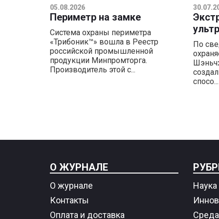
05.08.2026
30.07.2
Периметр на замке
Экст
ульт
Система охраны периметра
«Трибоник™» вошла в Реестр
По све
российской промышленной
охраня
продукции Минпромторга.
Шэньчж
Производитель этой с...
создал
спосо...
О ЖУРНАЛЕ
РУБР
О журнале
Наука 
Контакты
Иннов
Оплата и доставка
Среда