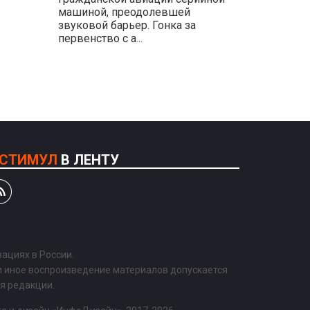
машиной, преодолевшей
звуковой барьер. Гонка за
первенство с а...
СТИМУЛ
В ЛЕНТУ
ациях в России.
и иное воспроизведение материалов допускается
ия редакции.