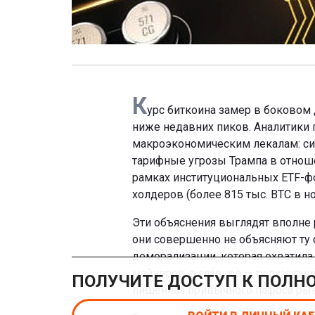
К
урс биткоина замер в боковом 
ниже недавних пиков. Аналитики
макроэкономическим лекалам: си
тарифные угрозы Трампа в отнош
рамках институциональных ETF-ф
холдеров (более 815 тыс. BTC в но
Эти объяснения выглядят вполне
они совершенно не объясняют ту 
деморализации, которая охватила
майнеров, а главное — ту пугающ
ПОЛУЧИТЕ ДОСТУП К ПОЛН
лишенная привычного пафоса ры