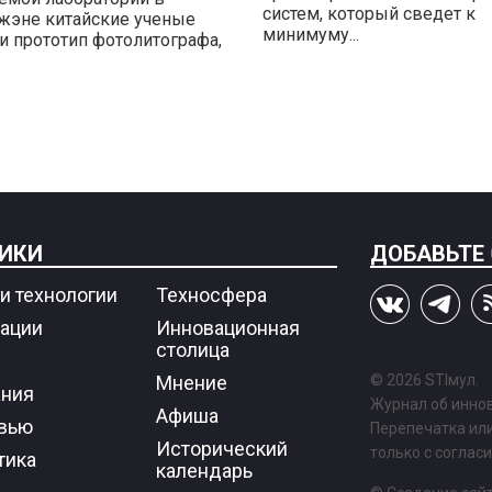
систем, который сведет к
эне китайские ученые
минимуму...
и прототип фотолитографа,
ИКИ
ДОБАВЬТЕ
и технологии
Техносфера
ации
Инновационная
столица
Мнение
© 2026 STIмул.
ния
Журнал об иннов
Афиша
вью
Перепечатка ил
Исторический
только с соглас
тика
календарь