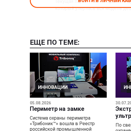
ВОЙТИ В ЛИЧНЫЙ КА
Текущая пауза — это не просто от
который уперлась вся модель де
ЕЩЕ ПО ТЕМЕ:
ИННОВАЦИИ
ИН
05.08.2026
30.07.2
Периметр на замке
Экст
ульт
Система охраны периметра
«Трибоник™» вошла в Реестр
По све
российской промышленной
охраня