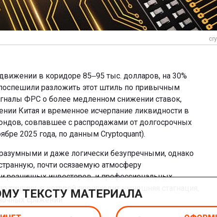
cry
движении в коридоре 85‒95 тыс. долларов, на 30%
 поспешили разложить этот штиль по привычным
гналы ФРС о более медленном снижении ставок,
ении Китая и временное исчерпание ликвидности в
ондов, совпавшее с распродажами от долгосрочных
ябре 2025 года, по данным Cryptoquant).
 разумными и даже логически безупречными, однако
странную, почти осязаемую атмосферу
 и розничных инвесторов, и профессиональных
ую тишину, в которой происходит нынешняя стагнация,
ОМУ ТЕКСТУ МАТЕРИАЛА
ночных сражений.