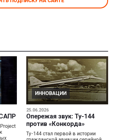
ТЬ ПОДПИСКУ НА САЙТЕ
ИННОВАЦИИ
25.06.2026
 САПР
Опережая звук: Ту-144
против «Конкорда»
Project
к
Ту-144 стал первой в истории
ных
гражданской авиации серийной