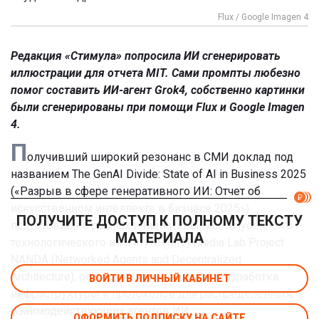
Flux / Google Imagen 4
Редакция «Стимула» попросила ИИ сгенерировать
иллюстрации для отчета MIT. Сами промпты любезно
помог составить ИИ-агент Grok4, собственно картинки
были сгенерированы при помощи Flux и Google Imagen
4.
П
олучивший широкий резонанс в СМИ доклад под
названием The GenAI Divide: State of AI in Business 2025
(«Разрыв в сфере генеративного ИИ: Отчет об
искусственном интеллекте в бизнесе 2025»)
ПОЛУЧИТЕ ДОСТУП К ПОЛНОМУ ТЕКСТУ
подготовлен в рамках инициативы Массачусетского
МАТЕРИАЛА
технологического института (MIT) Media Lab Project
NANDA (Networked Agents and Decentralized
Architecture), основная цель которой — разработка
ВОЙТИ В ЛИЧНЫЙ КАБИНЕТ
инфраструктуры и протоколов для распределенных,
взаимодействующих агентов ИИ.
ОФОРМИТЬ ПОДПИСКУ НА САЙТЕ