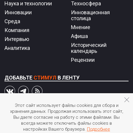
Наука и технологии
Техносфера
Инновации
Инновационная
столица
Среда
Мнение
Компания
Афиша
Интервью
Исторический
Аналитика
календарь
Рецензии
ДОБАВЬТЕ
СТИМУЛ
В ЛЕНТУ
Этот сайт использует файлы cookies для сбора и
хранения данных. Продолжая использовать этот сайт,
© 2026 STIмул.
Вы даете согласие на работу с этими файлами. Вы
Журнал об инновациях в России.
всегда можете отключить файлы cookies в
Перепечатка или иное воспроизведение материалов
настройках Вашего браузера.
Подробнее
допускается только с согласия редакции.