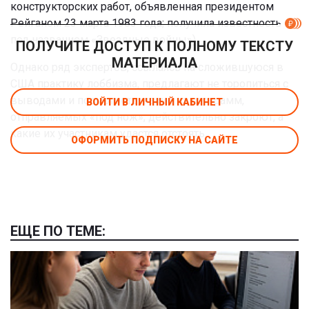
конструкторских работ, объявленная президентом
Рейганом 23 марта 1983 года; получила известность
под названием «Звездные войны»).
ПОЛУЧИТЕ ДОСТУП К ПОЛНОМУ ТЕКСТУ
МАТЕРИАЛА
Однако ряд экспертов, ссылаясь на сложившуюся в
США практику лоббизма, предлагают не торопиться с
выводами и посмотреть, какие из программ,
ВОЙТИ В ЛИЧНЫЙ КАБИНЕТ
отправляемых «под нож», действительно закроют, а
какие их участникам удастся отстоять.
ОФОРМИТЬ ПОДПИСКУ НА САЙТЕ
ЕЩЕ ПО ТЕМЕ: