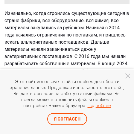
Изначально, когда строились существующие сегодня в
стране фабрики, все оборудование, вся химия, все
материалы закупались за рубежом. Начиная с 2014
года начались ограничения по поставкам, и пришлось
искать альтернативных поставщиков. Дальше
материалы начали заканчиваться даже у
альтернативных поставщиков. С 2016 года мы начали
разрабатывать собственные материалы. В конце 2024
года у нас появился отечественный фоторезист для
технологии 90 нанометров, не уступающий
Этот сайт использует файлы cookies для сбора и
зарубежному. «Микрон» его уже использует. В
хранения данных. Продолжая использовать этот сайт,
прошлом году закончилась работа по созданию
Вы даете согласие на работу с этими файлами. Вы
фоторезистов для 180 нанометров.
всегда можете отключить файлы cookies в
настройках Вашего браузера.
Подробнее
Для понимания: создание фоторезиста — это создание
не одного материала, а целого комплекса материалов,
Я СОГЛАСЕН
который на выходе позволяет проводить
фотолитографию — основной процесс в