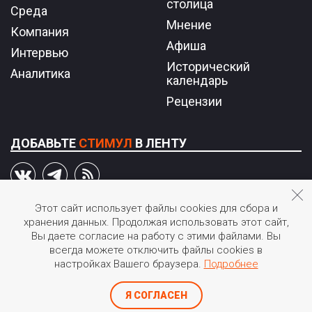
столица
Среда
Мнение
Компания
Афиша
Интервью
Исторический
Аналитика
календарь
Рецензии
ДОБАВЬТЕ
СТИМУЛ
В ЛЕНТУ
Этот сайт использует файлы cookies для сбора и
хранения данных. Продолжая использовать этот сайт,
© 2026 STIмул.
Вы даете согласие на работу с этими файлами. Вы
Журнал об инновациях в России.
всегда можете отключить файлы cookies в
Перепечатка или иное воспроизведение материалов
настройках Вашего браузера.
Подробнее
допускается только с согласия редакции.
©
Создание сайта и дизайн «ИнфоДизайн»
, 2017-2026
Я СОГЛАСЕН