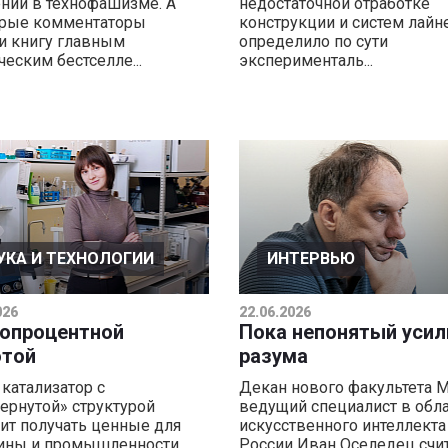
ний в технофашизме. А
недостаточной отработке
орые комментаторы
конструкции и систем лайне
и книгу главным
определило по сути
ческим бестселле...
эксперименталь...
УКА И ТЕХНОЛОГИИ
ИНТЕРВЬЮ
026
22.06.2026
топроцентной
Пока непонятый усил
отой
разума
катализатор с
Декан нового факультета М
ернутой» структурой
ведущий специалист в обл
ит получать ценные для
искусственного интеллекта
ины и промышленности
России Иван Оселедец счит