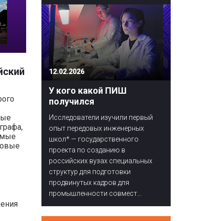
йский
12.02.2026
У кого какой ПИШ
рого
получился
ные
Исследователи изучили первый
графа,
опыт передовых инженерных
амые
школ* — государственного
ковые
проекта по созданию в
российских вузах специальных
структур для подготовки
продвинутых кадров для
промышленности совмест...
щения