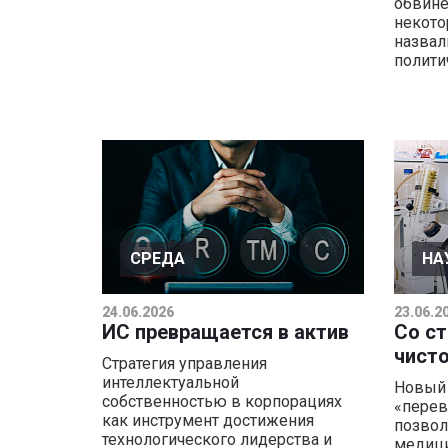
обвине
некот
назвал
полити
СРЕДА
НА
24.06.2026
23.06.2
ИС превращается в актив
Со с
чист
Стратегия управления
интеллектуальной
Новый 
собственностью в корпорациях
«перев
как инструмент достижения
позвол
технологического лидерства и
медиц