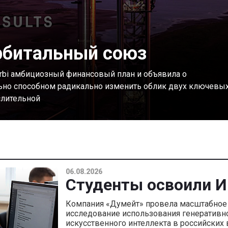
орбитальный союз
 orbi амбициозный финансовый план и объявила о
льно способном радикально изменить облик двух ключевы
слительной
06.08.2026
Студенты освоили 
Компания «Думейт» провела масштабное
исследование использования генеративн
искусственного интеллекта в российских 