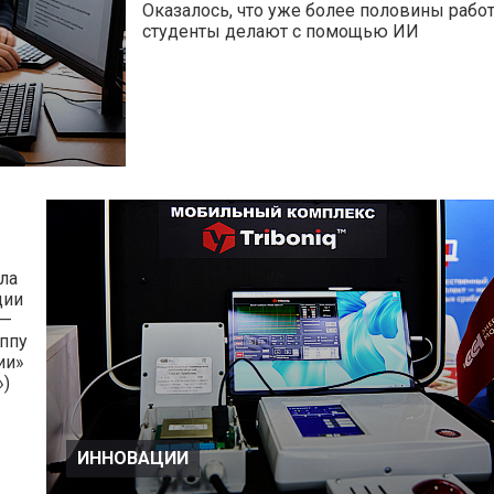
Оказалось, что уже более половины рабо
студенты делают с помощью ИИ
ла
ции
 —
ппу
ии»
»)
ИННОВАЦИИ