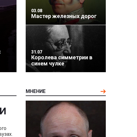
03.08
Мастер железных дорог
х
31.07
Королева симметрии в
синем чулке
МНЕНИЕ
ИИ
ого
вузах.