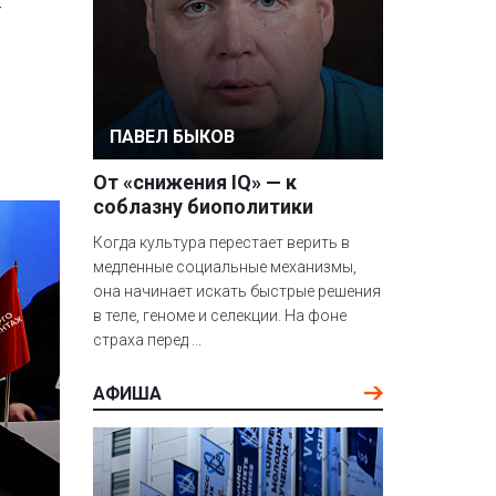
т
ПАВЕЛ БЫКОВ
От «снижения IQ» — к
соблазну биополитики
Когда культура перестает верить в
медленные социальные механизмы,
она начинает искать быстрые решения
в теле, геноме и селекции. На фоне
страха перед ...
АФИША