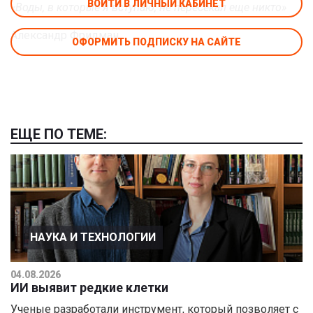
ВОЙТИ В ЛИЧНЫЙ КАБИНЕТ
«Воды, в которые я вступаю, не пересекал еще никто»
Александр Фридман
ОФОРМИТЬ ПОДПИСКУ НА САЙТЕ
ЕЩЕ ПО ТЕМЕ:
НАУКА И ТЕХНОЛОГИИ
04.08.2026
ИИ выявит редкие клетки
Ученые разработали инструмент, который позволяет с