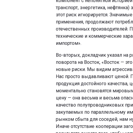
компонент с непонятной историей
транспорт, энергетика, нефтянка)
этот риск игнорируется. Значимы
применения, продолжают потребл
отечественных производителей. П
технические и коммерческие хар
импортом».
Во-вторых, докладчик указал на 
поворота на Восток, «Восток — это
новые риски. Мы видим агрессивн
Нас просто выдавливают ценой. П
продукция достойного качества, 
моментально становятся мировыми
цену — она весьма и весьма опасн
качество полупроводниковых при
закупаемых по параллельному имп
рынком сбыта для соседей, нам н
Иначе отсутствие кооперации заго