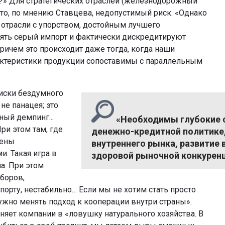
?» Для стратегических отраслей (железнодорожный
 это, по мнению Ставцева, недопустимый риск. «Однако
е отрасли с упорством, достойным лучшего
ять серый импорт и фактически дискредитируют
ричем это происходит даже тогда, когда наши
актеристики продукции сопоставимы с параллельным
риски бездумного
 не панацея; это
ый демпинг...
«Необходимы глубокие 
ри этом там, где
денежно-кредитной политике
цены
внутреннего рынка, развитие 
. Такая игра в
здоровой рыночной конкуренц
а. При этом
боров,
орту, нестабильно… Если мы не хотим стать просто
ужно менять подход к кооперации внутри страны».
няет компании в «ловушку натурального хозяйства. В