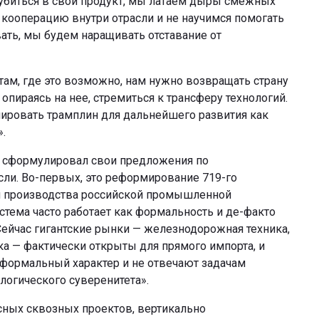
глубиться в свой продукт, мы латаем дыры смежных
 кооперацию внутри отрасли и не научимся помогать
вать, мы будем наращивать отставание от
«там, где это возможно, нам нужно возвращать страну
пираясь на нее, стремиться к трансферу технологий.
ировать трамплин для дальнейшего развития как
.
 сформулировал свои предложения по
ли. Во-первых, это реформирование 719-го
и производства российской промышленной
стема часто работает как формальность и де-факто
ейчас гигантские рынки — железнодорожная техника,
ка — фактически открыты для прямого импорта, и
 формальный характер и не отвечают задачам
логического суверенитета».
сных сквозных проектов, вертикально