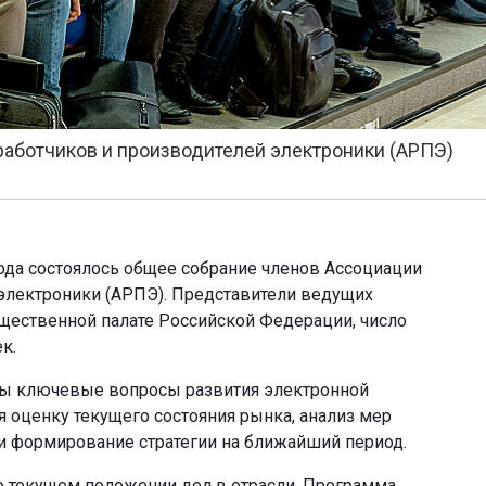
аботчиков и производителей электроники (АРПЭ)
ода состоялось общее собрание членов Ассоциации
электроники (АРПЭ). Представители ведущих
щественной палате Российской Федерации, число
к.
ны ключевые вопросы развития электронной
оценку текущего состояния рынка, анализ мер
и формирование стратегии на ближайший период.
о текущем положении дел в отрасли. Программа