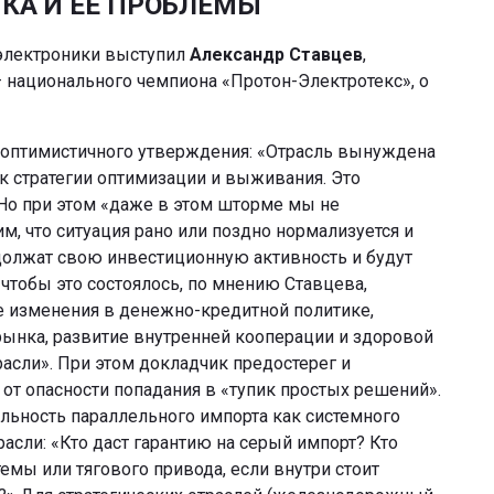
КА И ЕЕ ПРОБЛЕМЫ
 электроники выступил
Александр
Ставцев
,
 национального чемпиона «Протон-Электротекс», о
о оптимистичного утверждения: «Отрасль вынуждена
 к стратегии оптимизации и выживания. Это
 Но при этом «даже в этом шторме мы не
м, что ситуация рано или поздно нормализуется и
должат свою инвестиционную активность и будут
 чтобы это состоялось, по мнению Ставцева,
 изменения в денежно-кредитной политике,
ынка, развитие внутренней кооперации и здоровой
асли». При этом докладчик предостерег и
 от опасности попадания в «тупик простых решений».
ельность параллельного импорта как системного
асли: «Кто даст гарантию на серый импорт? Кто
емы или тягового привода, если внутри стоит