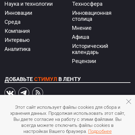
Наука и технологии
Техносфера
Инновации
Инновационная
столица
Среда
Мнение
Компания
Афиша
Интервью
Исторический
Аналитика
календарь
Рецензии
ДОБАВЬТЕ
СТИМУЛ
В ЛЕНТУ
Этот сайт использует файлы cookies для сбора и
хранения данных. Продолжая использовать этот сайт,
© 2026 STIмул.
Вы даете согласие на работу с этими файлами. Вы
Журнал об инновациях в России.
всегда можете отключить файлы cookies в
Перепечатка или иное воспроизведение материалов
настройках Вашего браузера.
Подробнее
допускается только с согласия редакции.