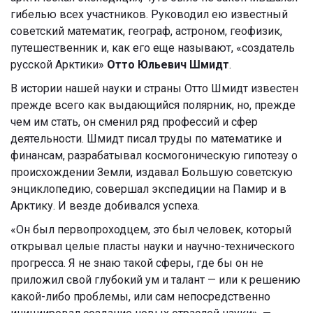
гибелью всех участников. Руководил ею известный
советский математик, географ, астроном, геофизик,
путешественник и, как его еще называют, «создатель
русской Арктики»
Отто Юльевич Шмидт
.
В истории нашей науки и страны Отто Шмидт известен
прежде всего как выдающийся полярник, но, прежде
чем им стать, он сменил ряд профессий и сфер
деятельности. Шмидт писал труды по математике и
финансам, разрабатывал космогоническую гипотезу о
происхождении Земли, издавал Большую советскую
энциклопедию, совершал экспедиции на Памир и в
Арктику. И везде добивался успеха.
«Он был первопроходцем, это был человек, который
открывал целые пласты науки и научно-технического
прогресса. Я не знаю такой сферы, где бы он не
приложил свой глубокий ум и талант — или к решению
какой-либо проблемы, или сам непосредственно