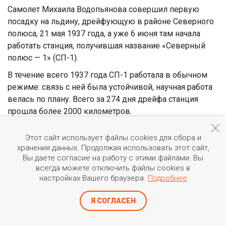
Самолет Михаила Водопьянова совершил первую
посадку на льдину, дрейфующую в районе Северного
полюса, 21 мая 1937 года, а уже 6 июня там начала
работать станция, получившая название «Северный
полюс — 1» (СП-1).
В течение всего 1937 года СП-1 работала в обычном
режиме: связь с ней была устойчивой, научная работа
велась по плану. Всего за 274 дня дрейфа станция
прошла более 2000 километров.
Проблемы начались только в начале 1938 года. В
Этот сайт использует файлы cookies для сбора и
январе льдина начала уменьшаться, а утром 1 февраля
хранения данных. Продолжая использовать этот сайт,
поднявшийся шторм и вовсе разорвал ее, в результате
Вы даете согласие на работу с этими файлами. Вы
чего экспедиция оказалась на треснувшем обломке
всегда можете отключить файлы cookies в
льда 300 на 200 метров, лишившись двух баз и
настройках Вашего браузера.
Подробнее
технического склада.
Я СОГЛАСЕН
Было принято решение об эвакуации. Пока на помощь
шли ледокольные пароходы «Мурманец», «Мурман» и