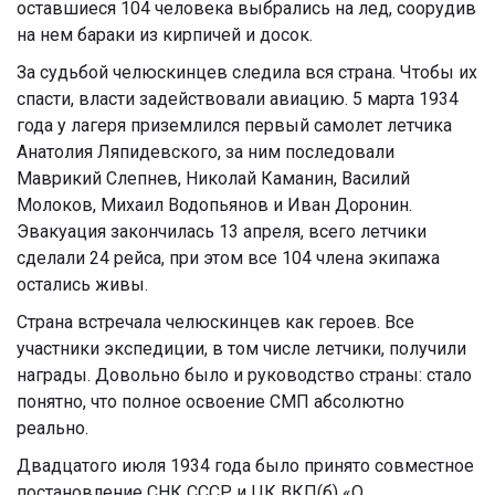
оставшиеся 104 человека выбрались на лед, соорудив
на нем бараки из кирпичей и досок.
За судьбой челюскинцев следила вся страна. Чтобы их
спасти, власти задействовали авиацию. 5 марта 1934
года у лагеря приземлился первый самолет летчика
Анатолия Ляпидевского, за ним последовали
Маврикий Слепнев, Николай Каманин, Василий
Молоков, Михаил Водопьянов и Иван Доронин.
Эвакуация закончилась 13 апреля, всего летчики
сделали 24 рейса, при этом все 104 члена экипажа
остались живы.
Страна встречала челюскинцев как героев. Все
участники экспедиции, в том числе летчики, получили
награды. Довольно было и руководство страны: стало
понятно, что полное освоение СМП абсолютно
реально.
Двадцатого июля 1934 года было принято совместное
постановление СНК СССР и ЦК ВКП(б) «О