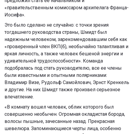
предложил стать ее начальником и
«правительственным комиссаром архипелага Франца-
Иосифа»
.
Это было сделано не случайно: с точки зрения
тогдашнего руководства страны, Шмидт был
надежным человеком, зарекомендовавшим себя как
«проверенный член ВКП(б), необычайно талантливая и
яркая личность, а также человек бешеной энергии и
удивительной трудоспособности». Команда
подобралась под стать руководителю, все ее члены
были известными и опытными полярниками:
Владимир Визе, Рудольф Самойлович, Эрнст Кренкель
и другие. На них Шмидт также произвел серьезное
впечатление.
«В комнату вошел человек, облик которого был
совершенно необычен. Огромная окладистая борода,
волосы пышные, зачесанные назад. Прекрасная
шевелюра. Запоминающиеся черты лица, особенно