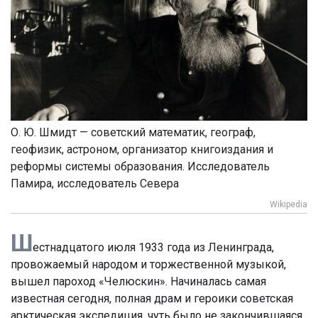
О. Ю. Шмидт — советский математик, географ,
геофизик, астроном, организатор книгоиздания и
реформы системы образования. Исследователь
Памира, исследователь Севера
Wikipedia
Ш
естнадцатого июля 1933 года из Ленинграда,
провожаемый народом и торжественной музыкой,
вышел пароход «Челюскин». Начиналась самая
известная сегодня, полная драм и героики советская
арктическая экспедиция, чуть было не закончившаяся