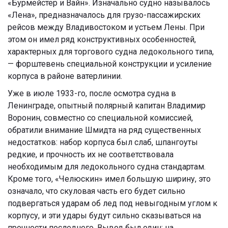
«Бурмейстер и Вайн». Изначально судно называлось
«Лена», предназначалось для грузо-пассажирских
рейсов между Владивостоком и устьем Лены. При
этом он имел ряд конструктивных особенностей,
характерных для торгового судна ледокольного типа,
— форштевень специальной конструкции и усиление
корпуса в районе ватерлинии.
Уже в июле 1933-го, после осмотра судна в
Ленинграде, опытный полярный капитан Владимир
Воронин, совместно со специальной комиссией,
обратили внимание Шмидта на ряд существенных
недостатков: набор корпуса был слаб, шпангоуты
редкие, и прочность их не соответствовала
необходимым для ледокольного судна стандартам.
Кроме того, «Челюскин» имел большую ширину, это
означало, что скуловая часть его будет сильно
подвергаться ударам об лед под невыгодным углом к
корпусу, и эти удары будут сильно сказываться на
прочности последнего. Вывод был один: на