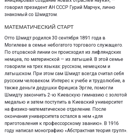
инициировал создание новых отраслей науки», —
говорил президент АН СССР Гурий Марчук, лично
знакомый со Шмидтом.
МАТЕМАТИЧЕСКИЙ СТАРТ
Отто Шмидт родился 30 сентября 1891 года в
Могилеве в семье небогатого торгового служащего.
По отцовской линии он происходил из лифляндских
немцев, по материнской — из латышей. В этой семье
говорили на трех языках: русском, немецком и
латышском. При этом сам Шмидт всегда считал себя
русским человеком. Интерес к учебе и трудолюбие, а
также деньги дедушки Фрициса Эргле, помогли
Шмидту закончить 2-ю Киевскую гимназию с золотой
медалью и затем поступить в Киевский университет
на физико-математическое отделение. После
окончания университета остался в нем «для
приготовления к профессорскому званию». В 1916
году написал монографию «Абстрактная теория групп».