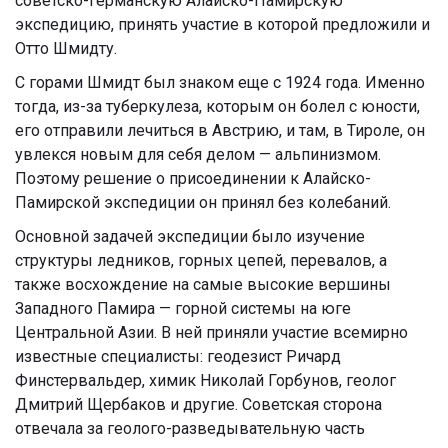
советско-германскую Алайско-Памирскую
экспедицию, принять участие в которой предложили и
Отто Шмидту.
С горами Шмидт был знаком еще с 1924 года. Именно
тогда, из-за туберкулеза, которым он болел с юности,
его отправили лечиться в Австрию, и там, в Тироле, он
увлекся новым для себя делом — альпинизмом.
Поэтому решение о присоединении к Алайско-
Памирской экспедиции он принял без колебаний.
Основной задачей экспедиции было изучение
структуры ледников, горных цепей, перевалов, а
также восхождение на самые высокие вершины
Западного Памира — горной системы на юге
Центральной Азии. В ней приняли участие всемирно
известные специалисты: геодезист Ричард
Финстервальдер, химик Николай Горбунов, геолог
Дмитрий Щербаков и другие. Советская сторона
отвечала за геолого-разведывательную часть