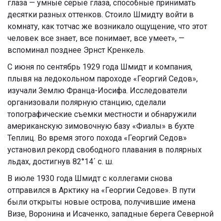
глаза — умные серые глаза, способные принимать
десятки разных оттенков. Стоило Шмидту войти в
комнату, как тотчас же возникало ощущение, что этот
человек все знает, все понимает, все умеет», —
вспоминал позднее
Эрнст Кренкель.
С июня по сентябрь 1929 года Шмидт и компания,
плывя на ледокольном пароходе «Георгий Седов»,
изучали Землю Франца-Иосифа. Исследователи
организовали полярную станцию, сделали
топографические съемки местности и обнаружили
американскую зимовочную базу «Фиалы» в бухте
Теплиц. Во время этого похода «Георгий Седов»
установил рекорд свободного плавания в полярных
льдах, достигнув 82°14´ с. ш.
В июле 1930 года Шмидт с коллегами снова
отправился в Арктику на «Георгии Седове». В пути
были открыты новые острова, получившие имена
Визе, Воронина и Исаченко, западные берега Северной