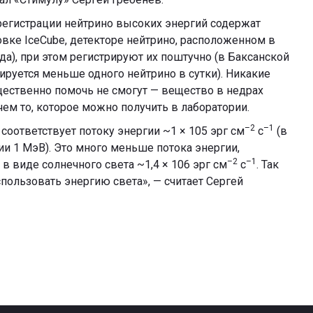
 регистрации нейтрино высоких энергий содержат
овке IceCube, детекторе нейтрино, расположенном в
да), при этом регистрируют их поштучно (в Баксанской
ируется меньше одного нейтрино в сутки). Никакие
ественно помочь не смогут — вещество в недрах
чем то, которое можно получить в лаборатории.
–2
–1
соответствует потоку энергии ~1 × 105 эрг см
с
(в
и 1 МэВ). Это много меньше потока энергии,
–2
–1
 виде солнечного света ~1,4 × 106 эрг см
с
. Так
пользовать энергию света», — считает Сергей