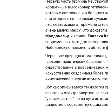
Первую часть термина Neutrinovol
крошечные высокоэнергетические
которые постоянно и в больших к
они сходны с солнечными лучами. 
нас, независимо от времени суток
очень малую массу. Это доказал
Макдональд
и японец
Такааки К
современных методов измерения. 
Нобелевскую премию в области фи
Через все природные материалы, 
проходят практически бесследно.
существование в повседневной жи
искусственно созданным более пл
кинетической энергии атомам этог
Вот как описывается технология 
спектра в электроэнергию на сайте
“улавливаются”, но на пути их дв
вещество с соответствующим св