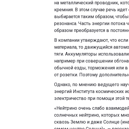
на металлический проводник, ко
кремния. В этом случае речь идет
выбирается таким образом, чтоб
резонанса. Часть энергии потока 
образом преобразуется в постоян
В компании утверждают, что если
материала, то движущийся автом
тяги. Аккумуляторы использовалис
например при совершении обгона
обычной езды, торможения или в
от розетки. Поэтому дополнительн
Однако, по мнению ведущего науч
энергий Института космических 
электричество при помощи этой 
«Нейтрино очень слабо взаимоде
солнечных нейтрино, которых мног
сквозь Землю и даже Солнце (инач
самом центре Солнца)», — рассказ