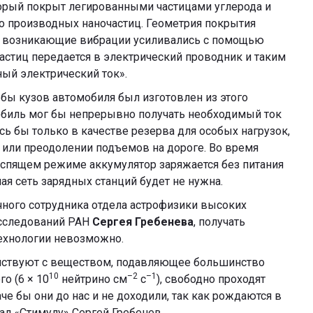
торый покрыт легированными частицами углерода и
 о производных наночастиц. Геометрия покрытия
ы возникающие вибрации усиливались с помощью
частиц передается в электрический проводник и таким
ный электрический ток».
 бы кузов автомобиля был изготовлен из этого
обиль мог бы непрерывно получать необходимый ток
ь бы только в качестве резерва для особых нагрузок,
 или преодолении подъемов на дороге. Во время
 спящем режиме аккумулятор заряжается без питания
ая сеть зарядных станций будет не нужна.
ного сотрудника отдела астрофизики высоких
исследований РАН
Сергея Гребенева
, получать
технологии невозможно.
йствуют с веществом, подавляющее большинство
10
–2
–1
о (6 × 10
нейтрино см
с
), свободно проходят
е бы они до нас и не доходили, так как рождаются в
ал «Стимулу» Сергей Гребенев.