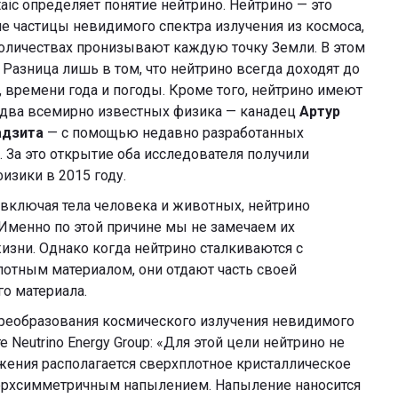
taic определяет понятие нейтрино. Нейтрино — это
 частицы невидимого спектра излучения из космоса,
оличествах пронизывают каждую точку Земли. В этом
Разница лишь в том, что нейтрино всегда доходят до
, времени года и погоды. Кроме того, нейтрино имеют
и два всемирно известных физика — канадец
Артур
адзита
— с помощью недавно разработанных
За это открытие оба исследователя получили
зики в 2015 году.
включая тела человека и животных, нейтрино
 Именно по этой причине мы не замечаем их
зни. Однако когда нейтрино сталкиваются с
отным материалом, они отдают часть своей
о материала.
преобразования космического излучения невидимого
 Neutrino Energy Group: «Для этой цели нейтрино не
ижения располагается сверхплотное кристаллическое
ерхсимметричным напылением. Напыление наносится