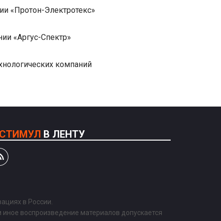
нии «Протон-Электротекс»
нии «Аргус-Спектр»
ехнологических компаний
СТИМУЛ
В ЛЕНТУ
ациях в России.
и иное воспроизведение материалов допускается