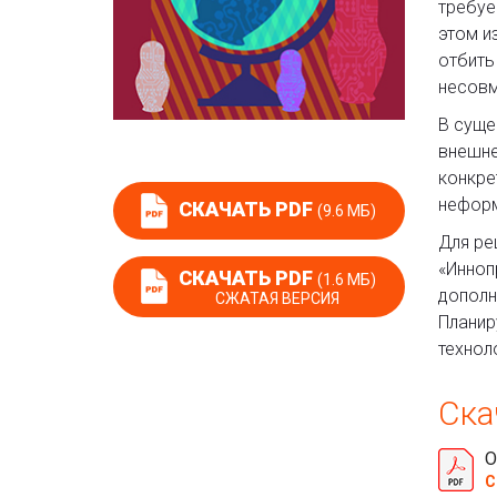
требуе
этом и
отбить
несовм
В суще
внешне
конкре
неформ
СКАЧАТЬ PDF
(9.6 МБ)
Для ре
«Инноп
СКАЧАТЬ PDF
(1.6 МБ)
дополн
СЖАТАЯ ВЕРСИЯ
Планир
технол
Ска
О
С