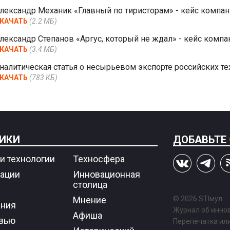
лександр Механик «Главный по тиристорам» - кейс компа
КАЧАТЬ
(2.2 МБ)
лександр Степанов «Аргус, который не ждал» - кейс компа
КАЧАТЬ
(3.4 МБ)
налитическая статья о несырьевом экспорте российских т
КАЧАТЬ
(783 КБ)
ИКИ
ДОБАВЬТЕ
и технологии
Техносфера
ации
Инновационная
столица
Мнение
© 2026 STIмул.
ния
Журнал об иннов
Афиша
вью
Перепечатка ил