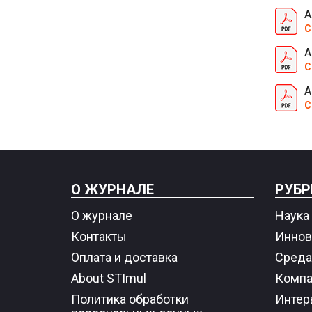
А
С
А
С
А
С
О ЖУРНАЛЕ
РУБР
О журнале
Наука 
Контакты
Иннов
Оплата и доставка
Среда
About STImul
Компа
Политика обработки
Интер