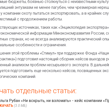
мые бюджеты, боязнью столкнуться с неизвестными культу
злишний энтузиазм не менее пагубен, чем чрезмерная нере
 у компании охоту пытаться экспортировать, а в крайних сл
естимый с продолжением работы.
ствующих источниках, таких как «Энциклопедия экспортера»
экономической информации Минэкономразвития России, с
тных странах, но не всегда анализируются практический опы
альные особенности и ограничения.
шения этой проблемы «Стимул» при поддержке Фонда «Нацио
рактика») подготовил настоящий сборник кейсов выходов р
енный анализом проблем несырьевого экспорта. В дальней
уется подготовить еще несколько кейсов, посвященных экс
огических компаний.
чать отдельные статьи:
льга Рубан «Ни вскрыть, ни взломать» - кейс компании «П
КАЧАТЬ
(3.0 МБ)