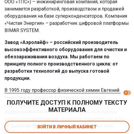
ООО «ТПС») – инжиниринговая компания, которая
занимается разработкой, производством и продажей
оборудования на базе суперконденсаторов. Компания
«Чистая Энергия» – разработчик цифровой платформы
BIMAR SYSTEM.
Завод «Аэролайф» – российский производитель
высокоэффективного оборудования для очистки и
обеззараживания воздуха. Мы работаем по
принципу полного производственного цикла: от
разработки технологий до выпуска готовой
продукции.
В 1995 году профессор физической химии Евгений
Николаевич Савинов изготавливает первый
ПОЛУЧИТЕ ДОСТУП К ПОЛНОМУ ТЕКСТУ
действующий макет фотокаталитического
МАТЕРИАЛА
воздухоочистителя (ФКО). Устройство получилось
шумным и громоздким, но смогло защитить его дочь
от аллергии на березовую пыльцу. Именно этот
ВОЙТИ В ЛИЧНЫЙ КАБИНЕТ
прибор и стал прототипом уникальных