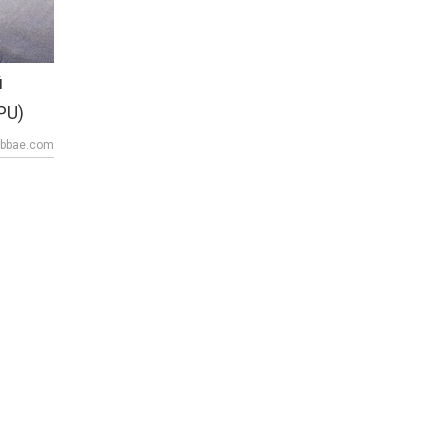
й
PU)
bbae.com