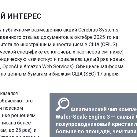
Й ИНТЕРЕС
у публичному размещению акций Cerebras Systems
ужденного отзыва документов в октябре 2025-го на
итета по иностранным инвестициям в США (CFIUS)
фической специфике ее ключевых партнеров см. ниже)
идическую «зачистку» и привлекла целый ряд новых
, OpenAI и Amazon Web Services). Официальная форма
 по ценным бумагам и биржам США (SEC) 17 апреля
оказался
объясняют это
и поиском
Флагманский чип компан
ынке решениям
Wafer-Scale Engine 3 — самый
дписана более
полупроводниковый кристалл в
м, до 25 раз), и
больше по площади, чем тип