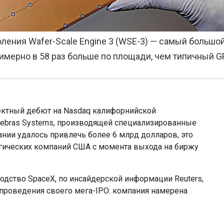
ления Wafer-Scale Engine 3 (WSE-3) — самый большо
имерно в 58 раз больше по площади, чем типичный G
ектный дебют на Nasdaq калифорнийской
ebras Systems, производящей специализированные
ании удалось привлечь более 6 млрд долларов, это
огических компаний США с момента выхода на биржу
одство SpaceX, по инсайдерской информации Reuters,
проведения своего мега-IPO: компания намерена