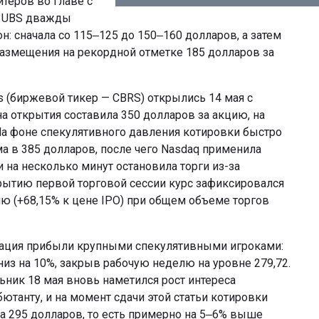
теров во главе с
s и UBS дважды
: сначала со 115‒125 до 150‒160 долларов, а затем
азмещения на рекордной отметке 185 долларов за
 (биржевой тикер — CBRS) открылись 14 мая с
 открытия составила 350 долларов за акцию, на
а фоне спекулятивного давления котировки быстро
а в 385 долларов, после чего Nasdaq применила
на несколько минут остановила торги из-за
рытию первой торговой сессии курс зафиксировался
ию (+68,15% к цене IPO) при общем объеме торгов
сация прибыли крупными спекулятивными игроками:
из на 10%, закрыв рабочую неделю на уровне 279,72.
ьник 18 мая вновь наметился рост интереса
ютанту, и на момент сдачи этой статьи котировки
ка 295 долларов, то есть примерно на 5‒6% выше