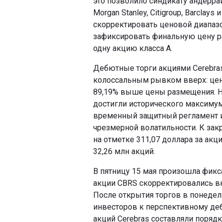
это позволило синдикату андеррай
Morgan Stanley, Citigroup, Barclay
скорректировать ценовой диапазон
зафиксировать финальную цену р
одну акцию класса A.
Дебютные торги акциями Cerebras
колоссальным рывком вверх: цена
89,19% выше цены размещения. Н
достигли исторического максимум
временный защитный регламент и 
чрезмерной волатильности. К зак
на отметке 311,07 доллара за акц
32,26 млн акций.
В пятницу 15 мая произошла фик
акции CBRS скорректировались вн
После открытия торгов в понедел
инвесторов к перспективному деб
акций Cerebras составляли поряд