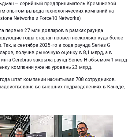
льдман — серийный предприниматель Кремниевой
м опытом вывода технологических компаний на
tone Networks и Force10 Networks).
кла первые 27 млн долларов в рамках раунда
следующие годы стартап провел несколько куда более
Так, в сентябре 2025-го в ходе раунда Series G
аров, получив рыночную оценку в 8,1 млрд, а в
тинга Cerebras закрыла раунд Series H объемом 1 млрд
енку компании уже на уровень 23 млрд.
 года штат компании насчитывал 708 сотрудников,
задействовано во внешних подразделениях в Канаде,