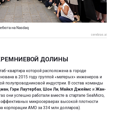
дебюта на Nasdaq
cerebras.ai
 КРЕМНИЕВОЙ ДОЛИНЫ
штаб-квартира которой расположена в городе
нована в 2015 году группой «матерых» инженеров и
ой полупроводниковой индустрии. В состав команды
дман
,
Гэри Лаутербах
,
Шон Ли
,
Майкл Джеймс
и
Жан-
bras они успешно работали вместе в стартапе SeaMicro,
оэффективных микросерверах высокой плотности
на корпорации AMD за 334 млн долларов).