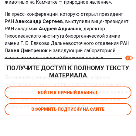
животных на Камчатке — природное явление».
На пресс-конференции, которую открыл президент
РАН
Александр Сергеев
, выступили вице-президент
РАН академик
Андрей Адрианов
, директор
Тихоокеанского института биоорганической химии
имени Г. Б. Елякова Дальневосточного отделения РАН
Павел Дмитренок
и заведующий лабораторией
экологии эволюционной биологии водных
организмов ДВФУ
Кирилл Винников
.
ПОЛУЧИТЕ ДОСТУП К ПОЛНОМУ ТЕКСТУ
МАТЕРИАЛА
По мнению ученых, массовая гибель морских
организмов в конце сентября этого года на Камчатке
— это не техногенная катастрофа, а природное явление,
ВОЙТИ В ЛИЧНЫЙ КАБИНЕТ
известное под названием «вредоносное цветение
водорослей», или «красный прилив».
ОФОРМИТЬ ПОДПИСКУ НА САЙТЕ