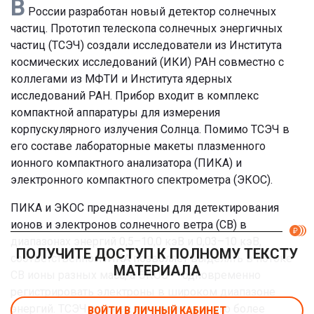
В
России разработан новый детектор солнечных
частиц. Прототип телескопа солнечных энергичных
частиц (ТСЭЧ) создали исследователи из Института
космических исследований (ИКИ) РАН совместно с
коллегами из МФТИ и Института ядерных
исследований РАН. Прибор входит в комплекс
компактной аппаратуры для измерения
корпускулярного излучения Солнца. Помимо ТСЭЧ в
его составе лабораторные макеты плазменного
ионного компактного анализатора (ПИКА) и
электронного компактного спектрометра (ЭКОС).
ПИКА и ЭКОС предназначены для детектирования
ионов и электронов солнечного ветра (СВ) в
диапазонах энергий 0,5–10,0 кэВ и 0,03–10 кэВ,
ПОЛУЧИТЕ ДОСТУП К ПОЛНОМУ ТЕКСТУ
соответственно. ПИКА позволяет выделять в потоке
МАТЕРИАЛА
СВ ионы разных масс, а ЭКОС — одновременно
регистрировать электроны в широком диапазоне
энергий. ТСЭЧ должен измерять намного более
ВОЙТИ В ЛИЧНЫЙ КАБИНЕТ