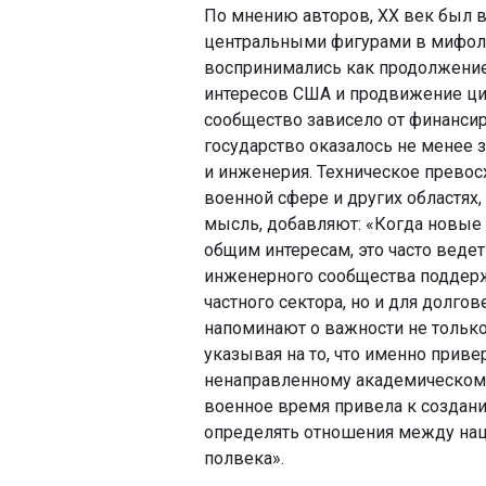
По мнению авторов, ХХ век был 
центральными фигурами в мифоло
воспринимались как продолжение
интересов США и продвижение цив
сообщество зависело от финанси
государство оказалось не менее 
и инженерия. Техническое превос
военной сфере и других областях,
мысль, добавляют: «Когда новые т
общим интересам, это часто ведет
инженерного сообщества поддерж
частного сектора, но и для долго
напоминают о важности не только
указывая на то, что именно прив
ненаправленному академическому 
военное время привела к создани
определять отношения между на
полвека».