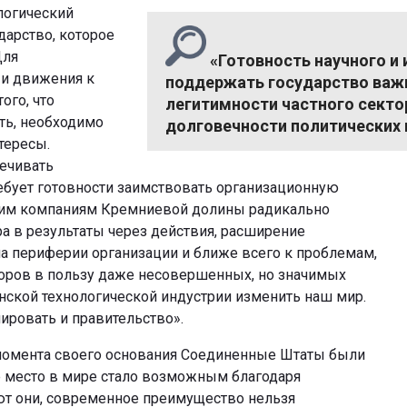
логический
дарство, которое
Для
«Готовность научного и
 и движения к
поддержать государство важн
ого, что
легитимности частного сектор
ть, необходимо
долговечности политических 
тересы.
ечивать
ебует готовности заимствовать организационную
огим компаниям Кремниевой долины радикально
а в результаты через действия, расширение
на периферии организации и ближе всего к проблемам,
споров в пользу даже несовершенных, но значимых
нской технологической индустрии изменить наш мир.
ировать и правительство».
 момента своего основания Соединенные Штаты были
е место в мире стало возможным благодаря
ют они, современное преимущество нельзя