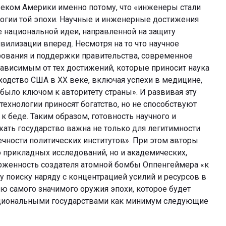
веком Америки именно потому, что «инженеры стали
гии той эпохи. Научные и инженерные достижения
 национальной идеи, направленной на защиту
илизации вперед. Несмотря на то что научное
рования и поддержки правительства, современное
зависимым от тех достижений, которые приносит наука
ходство США в XX веке, включая успехи в медицине,
 было ключом к авторитету страны». И развивая эту
ехнологии приносят богатство, но не способствуют
 к беде. Таким образом, готовность научного и
ать государство важна не только для легитимности
вечности политических институтов». При этом авторы
 прикладных исследований, но и академических,
ерженность создателя атомной бомбы Оппенгеймера «к
поиску наряду с концентрацией усилий и ресурсов в
ю самого значимого оружия эпохи, которое будет
циональными государствами как минимум следующие