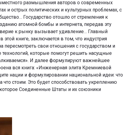
совместного размышления авторов о современных
ах и острых политических и культурных проблемах, с
бщество… Государство отошло от стремления к
данию атомной бомбы и интернета, передав эту
доверие к рынку вызывает удивление… Главный
 этой книге, заключается в том, что индустрия
а пересмотреть свои отношения с государством и
е технологий, которые помогут решить насущные
алкиваемся». И далее формулируют важнейшее
роена вся книга: «Инженерная элита Кремниевой
ите нации и формулировании национальной идеи: что
 за что стоим. Это будет способствовать укреплению
 которое Соединенные Штаты и их союзники