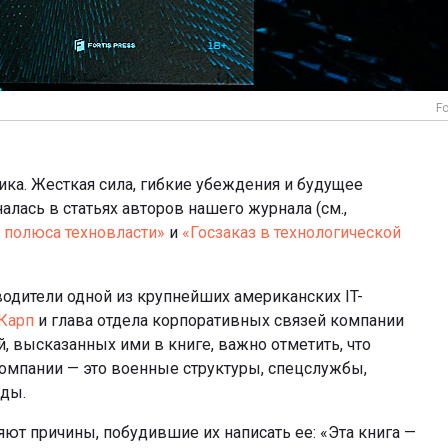
Fo
ика. Жесткая сила, гибкие убеждения и будущее
лась в статьях авторов нашего журнала (см.,
два полюса техновласти»
и
«Госзаказ в технологической
водители одной из крупнейших американских IT-
Карп
и глава отдела корпоративных связей компании
й, высказанных ими в книге, важно отметить, что
омпании — это военные структуры, спецслужбы,
ды.
яют причины, побудившие их написать ее: «Эта книга —