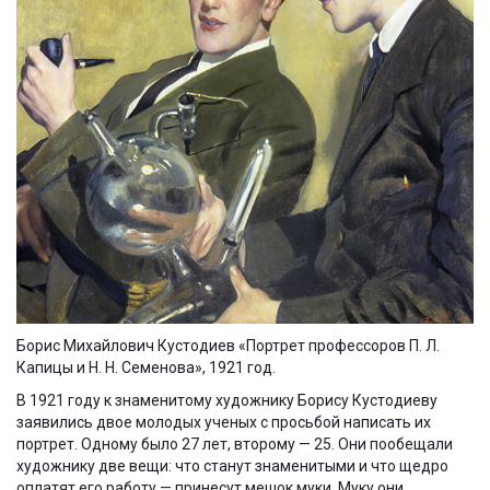
Борис Михайлович Кустодиев «Портрет профессоров П. Л.
Капицы и Н. Н. Семенова», 1921 год.
В 1921 году к знаменитому художнику Борису Кустодиеву
заявились двое молодых ученых с просьбой написать их
портрет. Одному было 27 лет, второму — 25. Они пообещали
художнику две вещи: что станут знаменитыми и что щедро
оплатят его работу — принесут мешок муки. Муку они