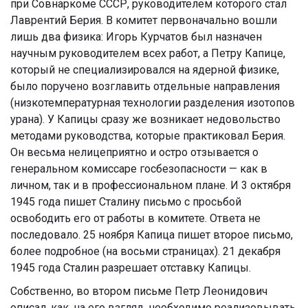
при Совнаркоме СССР, руководителем которого стал
Лаврентий Берия. В комитет первоначально вошли
лишь два физика: Игорь Курчатов был назначен
научным руководителем всех работ, а Петру Капице,
который не специализировался на ядерной физике,
было поручено возглавить отдельные направления
(низкотемпературная технологии разделения изотопов
урана). У Капицы сразу же возникает недовольство
методами руководства, которые практиковал Берия.
Он весьма нелицеприятно и остро отзывается о
генеральном комиссаре госбезопасности — как в
личном, так и в профессиональном плане. И 3 октября
1945 года пишет Сталину письмо с просьбой
освободить его от работы в комитете. Ответа не
последовало. 25 ноября Капица пишет второе письмо,
более подробное (на восьми страницах). 21 декабря
1945 года Сталин разрешает отставку Капицы.
Собственно, во втором письме Петр Леонидович
описал, как, на его взгляд, необходимо реализовывать