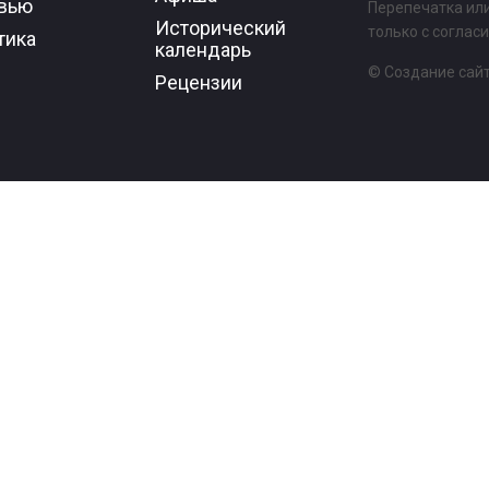
вью
Перепечатка ил
Исторический
только с соглас
тика
календарь
©
Создание сай
Рецензии