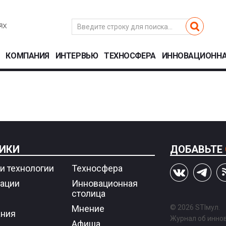
КОМПАНИЯ
ИНТЕРВЬЮ
ТЕХНОСФЕРА
ИННОВАЦИОННА
ИКИ
ДОБАВЬТЕ
и технологии
Техносфера
ации
Инновационная
столица
Мнение
© 2026 STIмул.
ния
Журнал об иннов
Афиша