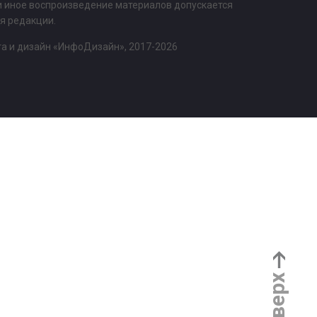
и иное воспроизведение материалов допускается
ия редакции.
та и дизайн «ИнфоДизайн»
, 2017-2026
Наверх