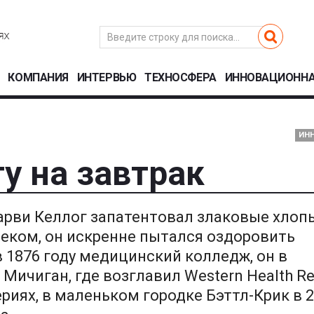
КОМПАНИЯ
ИНТЕРВЬЮ
ТЕХНОСФЕРА
ИННОВАЦИОННА
ИН
у на завтрак
арви Келлог запатентовал злаковые хлопь
еком, он искренне пытался оздоровить
 1876 году медицинский колледж, он в
 Мичиган, где возглавил Western Health R
ериях, в маленьком городке Бэттл-Крик в 