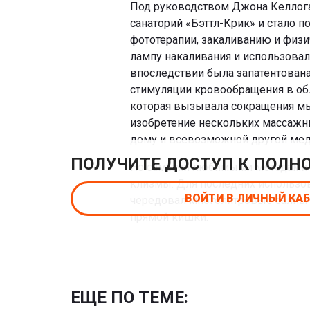
Под руководством Джона Келлога
санаторий «Бэттл-Крик» и стало 
фототерапии, закаливанию и физи
лампу накаливания и использовал
впоследствии была запатентована
стимуляции кровообращения в обла
которая вызывала сокращения мы
изобретение нескольких массажны
дому и всевозможной другой мед
ПОЛУЧИТЕ ДОСТУП К ПОЛН
Но самыми любимыми методами л
клизмы. Для последних использов
ВОЙТИ В ЛИЧНЫЙ КА
чередовал многолитровые залпы 
прямой кишки.
ЕЩЕ ПО ТЕМЕ: