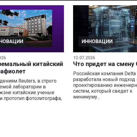
НОВАЦИИ
ИННОВАЦИИ
026
13.07.2026
ремальный китайский
Что придет на смену
рафиолет
Российская компания Delta 
разработала новый подход 
дениям Reuters, в строго
проектированию инженер
емой лаборатории в
систем, который сведет к
эне китайские ученые
минимуму...
и прототип фотолитографа,