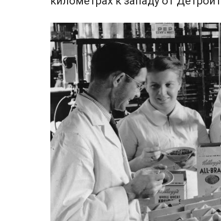
километрах к западу от Детрой