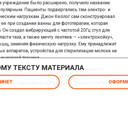
 учреждение было расширено, получило название
популярным. Пациенты подвергались там электро- и
ческим нагрузкам. Джон Келлог сам сконструировал
 ее при создании ванны для фототерапии, которая
. Он создал вибрирующий с частотой 20Гц стул для
сти таза, а также мечту лентяев — «электрокойку»,
шц, заменяя физическую нагрузку. Ему принадлежит
х аппаратов, устройства для стерилизации молока на
ицинской техники.
ОМУ ТЕКСТУ МАТЕРИАЛА
ечения молодого доктора были гидротерапия и
ался специально изобретенный ирригатор, который
БИНЕТ
ОФОРМИ
воды с порциями йогурта — для оздоровления флоры