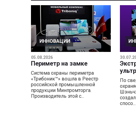
ИННОВАЦИИ
ИН
05.08.2026
30.07.2
Периметр на замке
Экст
ульт
Система охраны периметра
«Трибоник™» вошла в Реестр
По све
российской промышленной
охраня
продукции Минпромторга.
Шэньчж
Производитель этой с...
создал
спосо...