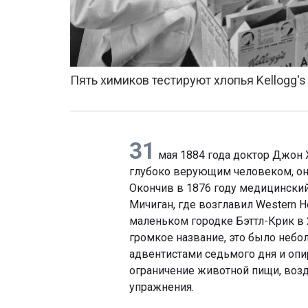
Пять химиков тестируют хлопья Kellogg's 
31
мая 1884 года доктор Джон 
глубоко верующим человеком, он
Окончив в 1876 году медицинский 
Мичиган, где возглавил Western He
маленьком городке Бэттл-Крик в 2
громкое название, это было неб
адвентистами седьмого дня и опи
ограничение животной пищи, возд
упражнения.