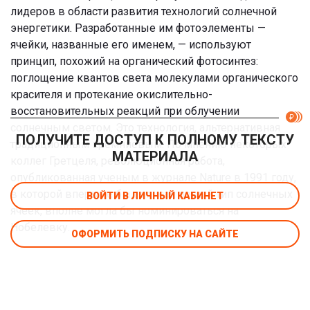
лидеров в области развития технологий солнечной
энергетики. Разработанные им фотоэлементы —
ячейки, названные его именем, — используют
принцип, похожий на органический фотосинтез:
поглощение квантов света молекулами органического
красителя и протекание окислительно-
восстановительных реакций при облучении
солнечным светом. Это технология, альтернативная
ПОЛУЧИТЕ ДОСТУП К ПОЛНОМУ ТЕКСТУ
традиционным кремниевым. По мнению некоторых
МАТЕРИАЛА
коллег Гретцеля, революционная работа,
опубликованная ученым в журнале Nature в 1991 году,
в которой впервые был описан новый тип солнечных
ВОЙТИ В ЛИЧНЫЙ КАБИНЕТ
ячеек, вполне могла бы номинироваться на
Нобелевку.
ОФОРМИТЬ ПОДПИСКУ НА САЙТЕ