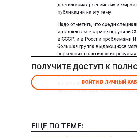
достижениях российских и миров
публикации на эту тему.
Надо отметить, что среди специал
интеллектом в стране поручили С
в СССР, и в России проблемами И
большая группа выдающихся мате
серьезных практических результа
директора Федерального исследо
ПОЛУЧИТЕ ДОСТУП К ПОЛН
заведующий кафедрой «Интеллек
технического института
Констант
ВОЙТИ В ЛИЧНЫЙ КА
высокими математическими дости
частности, он один из авторов из
ЕЩЕ ПО ТЕМЕ: