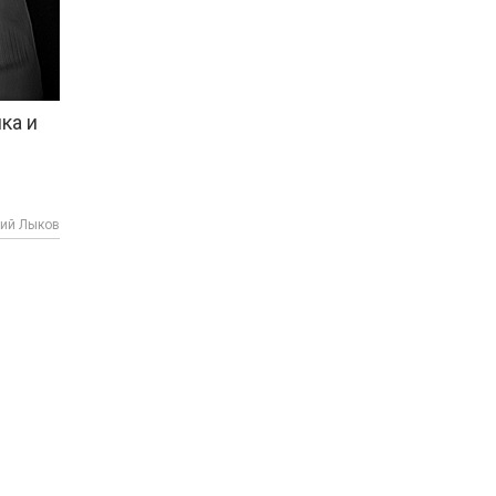
ка и
ий Лыков