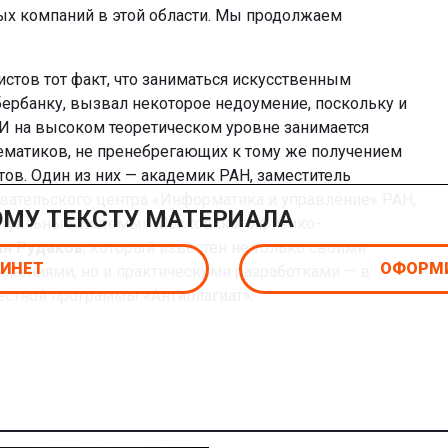
ых компаний в этой области. Мы продолжаем
истов тот факт, что заниматься искусственным
бербанку, вызвал некоторое недоумение, поскольку и
И на высоком теоретическом уровне занимается
матиков, не пренебрегающих к тому же получением
тов. Один из них — академик РАН, заместитель
вательского центра «Информатика и управление» РАН,
ОМУ ТЕКСТУ МАТЕРИАЛА
туальные системы» Московского физико-
ин Рудаков
, который известен не только своими
БИНЕТ
ОФОРМИ
жениями, но и практическими разработками — в
вестной программы «Антиплагиат».