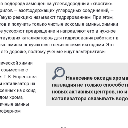
ов водорода замещен на углеводородный «хвостик».
трилов — азотсодержащих углеродных соединений, —
 Такую реакцию называют гидрированием. При этом,
тов и получить только чистые искомые амины, химики
ые ускоряют превращение и направляют его в нужное
ствующих катализаторов для гидрирования работают в
евые амины получаются с невысокими выходами. Это
 его дороже, поэтому ученые ищут альтернативы.
нической химии
) совместно с
. Г. К. Борескова
Нанесение оксида хрома
и
катализатор на
палладия не только способс
есенных на оксид
новых активных центров, но и
дом хрома,
катализатора связывать вод
вичные амины
мосферном