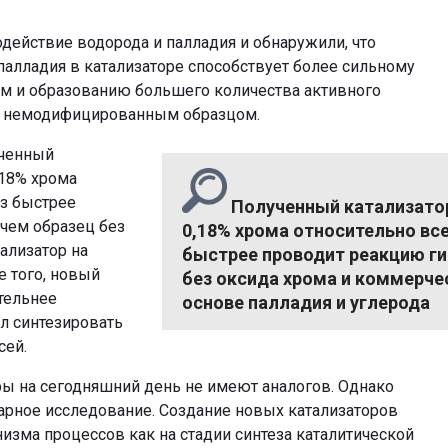
ействие водорода и палладия и обнаружили, что
палладия в катализаторе способствует более сильному
м и образованию большего количества активного
с немодифицированным образцом.
ученный
,18% хрома
аз быстрее
Полученный катализато
чем образец без
0,18% хрома относительно все
ализатор на
быстрее проводит реакцию ги
е того, новый
без оксида хрома и коммерче
ательнее
основе палладия и углерода
ил синтезировать
сей.
ы на сегодняшний день не имеют аналогов. Однако
арное исследование. Создание новых катализаторов
зма процессов как на стадии синтеза каталитической