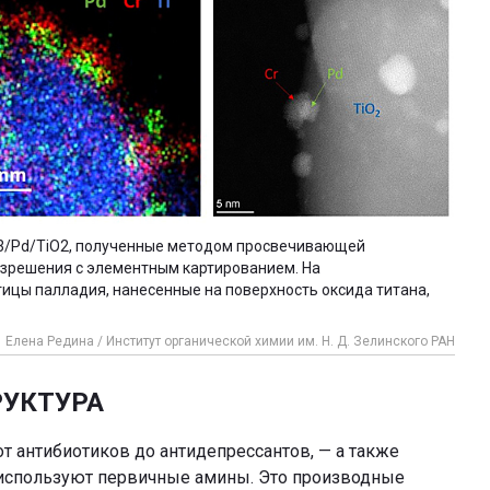
3/Pd/TiO2, полученные методом просвечивающей
азрешения c элементным картированием. На
ицы палладия, нанесенные на поверхность оксида титана,
Елена Редина / Институт органической химии им. Н. Д. Зелинского РАН
РУКТУРА
т антибиотиков до антидепрессантов, — а также
 используют первичные амины. Это производные