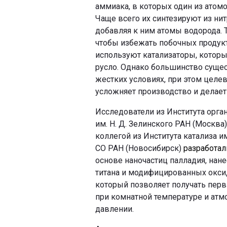
аммиака, в которых один из атом
Чаще всего их синтезируют из ни
добавляя к ним атомы водорода.
чтобы избежать побочных продук
используют катализаторы, котор
русло. Однако большинство суще
жестких условиях, при этом цел
усложняет производство и делает
Исследователи из Института орга
им. Н. Д. Зелинского РАН (Москва
коллегой из Института катализа им
СО РАН (Новосибирск)
разработал
основе наночастиц палладия, нан
титана и модифицированных окси
который позволяет получать пер
при комнатной температуре и ат
давлении.