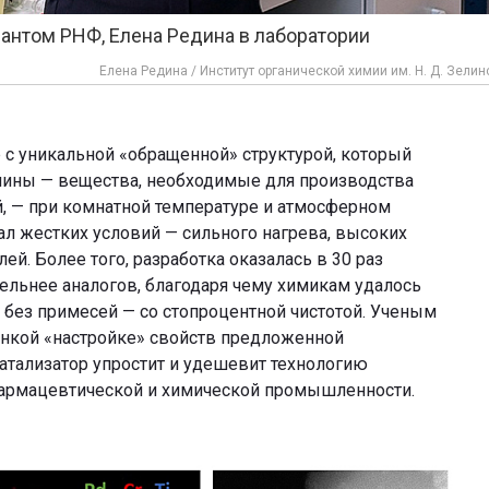
рантом РНФ, Елена Редина в лаборатории
Елена Редина / Институт органической химии им. Н. Д. Зелин
 с уникальной «обращенной» структурой, который
мины — вещества, необходимые для производства
й, — при комнатной температуре и атмосферном
ал жестких условий — сильного нагрева, высоких
ей. Более того, разработка оказалась в 30 раз
тельнее аналогов, благодаря чему химикам удалось
без примесей — со стопроцентной чистотой. Ученым
онкой «настройке» свойств предложенной
атализатор упростит и удешевит технологию
армацевтической и химической промышленности.