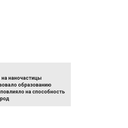
 на наночастицы
твовало образованию
 повлияло на способность
ород