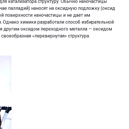
ля катализатора структуру. Обычно наночастицы
чае палладий) наносят на оксидную подложку (оксид
оей поверхности наночастицы и не дает им
я. Однако химики разработали способ избирательной
я другим оксидом переходного металла — оксидом
 своеобразная «перевернутая» структура.