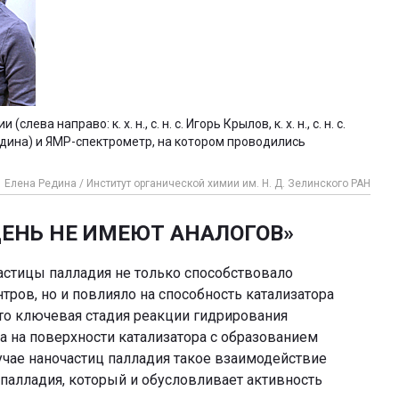
ва направо: к. х. н., с. н. с. Игорь Крылов, к. х. н., с. н. с.
на Редина) и ЯМР-спектрометр, на котором проводились
Елена Редина / Институт органической химии им. Н. Д. Зелинского РАН
ЕНЬ НЕ ИМЕЮТ АНАЛОГОВ»
астицы палладия не только способствовало
ров, но и повлияло на способность катализатора
что ключевая стадия реакции гидрирования
а на поверхности катализатора с образованием
чае наночастиц палладия такое взаимодействие
палладия, который и обусловливает активность