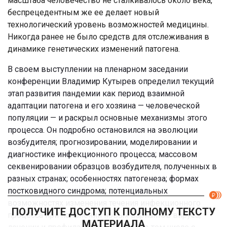
масштаба человечество не сталкивалось около века,
беспрецедентным же ее делает новый
технологический уровень возможностей медицины.
Никогда ранее не было средств для отслеживания в
динамике генетических изменений патогена.
В своем выступлении на пленарном заседании
конференции Владимир Кутырев определил текущий
этап развития пандемии как период взаимной
адаптации патогена и его хозяина — человеческой
популяции — и раскрыл основные механизмы этого
процесса. Он подробно остановился на эволюции
возбудителя; прогнозировании, моделировании и
диагностике инфекционного процесса; массовом
секвенировании образцов возбудителя, полученных в
разных странах; особенностях патогенеза; формах
постковидного синдрома; потенциальных
возможностях изменения течения инфекционного
ПОЛУЧИТЕ ДОСТУП К ПОЛНОМУ ТЕКСТУ
процесса при появлении новых вариантов вируса;
МАТЕРИАЛА