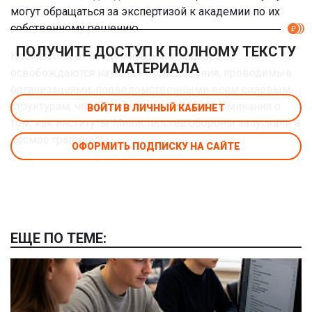
могут обращаться за экспертизой к академии по их
собственному решению.
ПОЛУЧИТЕ ДОСТУП К ПОЛНОМУ ТЕКСТУ
Кроме того, от академического надзора
МАТЕРИАЛА
освобождаются научные исследования, проводимые
организациями, подведомственными всем силовым
структурам, что породило у многих воспоминания о
ВОЙТИ В ЛИЧНЫЙ КАБИНЕТ
том, как институты Министерства обороны запускали в
космос гравицапы.
ОФОРМИТЬ ПОДПИСКУ НА САЙТЕ
ЕЩЕ ПО ТЕМЕ: