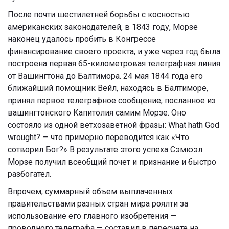
После почти шестилетней борьбы с косностью
американских законодателей, в 1843 году, Морзе
наконец удалось пробить в Конгрессе
финансирование своего проекта, и уже через год была
построена первая 65-километровая телеграфная линия
от Вашингтона до Балтимора. 24 мая 1844 года его
ближайший помощник Вейл, находясь в Балтиморе,
принял первое телеграфное сообщение, посланное из
вашингтонского Капитолия самим Морзе. Оно
состояло из одной ветхозаветной фразы: What hath God
wrought? — что примерно переводится как «Что
сотворил Бог?» В результате этого успеха Сэмюэл
Морзе получил всеобщий почет и признание и быстро
разбогател.
Впрочем, суммарный объем выплаченных
правительствами разных стран мира роялти за
использование его главного изобретения —
проводного телеграфа — составил в пересчете на