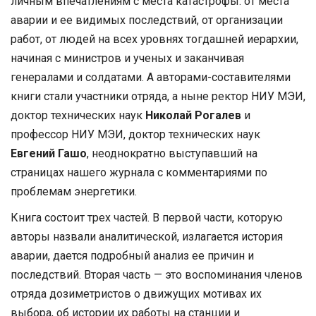
личным впечатлениям с места катастрофы: от места
аварии и ее видимых последствий, от организации
работ, от людей на всех уровнях тогдашней иерархии,
начиная с министров и ученых и заканчивая
генералами и солдатами. А авторами-составителями
книги стали участники отряда, а ныне ректор НИУ МЭИ,
доктор технических наук
Николай Рогалев
и
профессор НИУ МЭИ, доктор технических наук
Евгений Гашо
, неоднократно выступавший на
страницах нашего журнала с комментариями по
проблемам энергетики.
Книга состоит трех частей. В первой части, которую
авторы назвали аналитической, излагается история
аварии, дается подробный анализ ее причин и
последствий. Вторая часть — это воспоминания членов
отряда дозиметристов о движущих мотивах их
выбора, об истории их работы на станции и