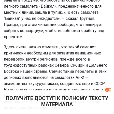
заявил в Госдуме, что работа по созданию нового
легкого самолета «Байкал», предназначенного для
местных линий, зашла в тупик. «То есть самолета
“Байкал” у нас не ожидается», — сказал Трутнев.
Правда, при этом чиновник сообщил, что планирует
собрать консорциум, чтобы возобновить работу над
проектом.
Здесь очень важно отметить, что такой самолет
критически необходим для развития авиационных
перевозок внутри регионов, прежде всего в
труднодоступных районах Севера, Сибири и Дальнего
Востока нашей страны. Сейчас такие перелеты в этих
регионах выполняются на самолетах Ан-2 —
знаменитых «кукурузниках», созданных еще в СССР.
Но ресурс практически всех этих воздушных судов
многократно продлевался и сейчас уже близок к
ПОЛУЧИТЕ ДОСТУП К ПОЛНОМУ ТЕКСТУ
исчерпанию. Да и самих «кукурузников» в России
МАТЕРИАЛА
осталось не более трех сотен.