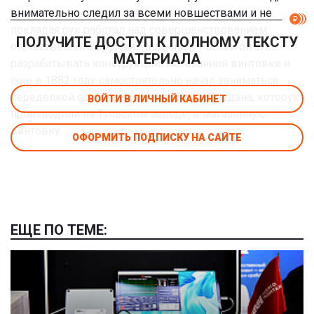
внимательно следил за всеми новшествами и не
покладая рук работал над совершенствованием
ПОЛУЧИТЕ ДОСТУП К ПОЛНОМУ ТЕКСТУ
отечественного оружия. Первым в России он стал
МАТЕРИАЛА
разрабатывать конструкцию магазинной винтовки и
еще в 1882 году самостоятельно начал заниматься
переделкой однозарядной винтовки Бердана, которую
ВОЙТИ В ЛИЧНЫЙ КАБИНЕТ
производили на Тульском заводе, в магазинную
винтовку.
ОФОРМИТЬ ПОДПИСКУ НА САЙТЕ
ЕЩЕ ПО ТЕМЕ: