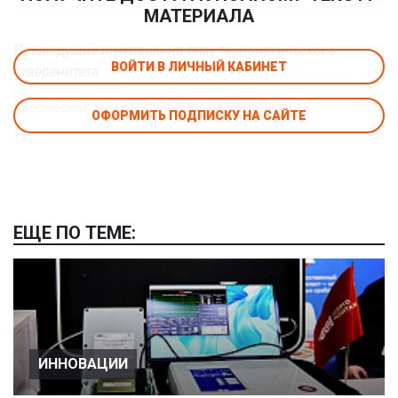
gazon.media
МАТЕРИАЛА
Предыдущие интервью на тему технологического
ВОЙТИ В ЛИЧНЫЙ КАБИНЕТ
суверенитета:
Творческая технологическая независимость
ОФОРМИТЬ ПОДПИСКУ НА САЙТЕ
ЕЩЕ ПО ТЕМЕ:
ИННОВАЦИИ