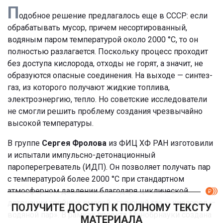
П
одобное решение предлагалось еще в СССР: если
обрабатывать мусор, причем несортированный,
водяным паром температурой около 2000 °С, то он
полностью разлагается. Поскольку процесс проходит
без доступа кислорода, отходы не горят, а значит, не
образуются опасные соединения. На выходе — синтез-
газ, из которого получают жидкие топлива,
электроэнергию, тепло. Но советские исследователи
не смогли решить проблему создания чрезвычайно
высокой температуры.
В группе
Сергея Фролова
из ФИЦ ХФ РАН изготовили
и испытали импульсно-детонационный
пароперегреватель (ИДП). Он позволяет получать пар
с температурой более 2000 °С при стандартном
атмосферном давлении благодаря циклической
детонации тройных смесей «горючий газ — кислород —
ПОЛУЧИТЕ ДОСТУП К ПОЛНОМУ ТЕКСТУ
водяной пар». В рамках проекта Минобрнауки создана
МАТЕРИАЛА