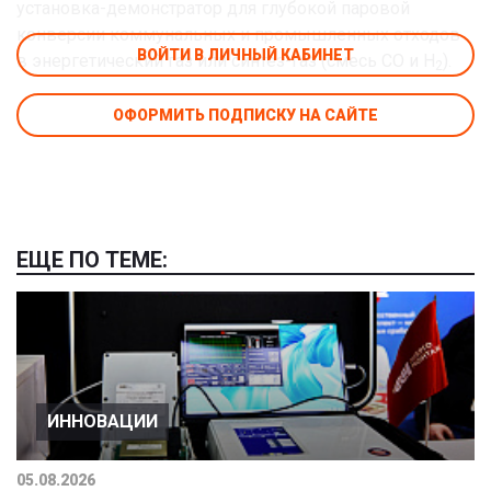
установка-демонстратор для глубокой паровой
конверсии коммунальных и промышленных отходов
ВОЙТИ В ЛИЧНЫЙ КАБИНЕТ
в энергетический газ или синтез-газ (смесь СО и Н
).
2
ОФОРМИТЬ ПОДПИСКУ НА САЙТЕ
ЕЩЕ ПО ТЕМЕ:
ИННОВАЦИИ
05.08.2026