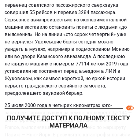
первенец советского пассажирского сверхзвука
совершил 55 рейсов и перевез 3284 пассажира.
Серьезное авиапроишествие на экспериментальной
машине заставило остановить полеты с людьми «до
выяснения». Но на линии «сто сорок четвертый» уже
не вернулся. Уцелевшие борты сегодня можно
увидеть в музеях, например в подмосковном Монино
или во дворе Казанского авиазавода. А последнюю
летавшую машину с номером 77114 летом 2019 года
установили на постамент перед въездом в ЛИИ в
Жуковском, как символ короткой, но яркой истории
первого гражданского серийного самолета,
преодолевшего звуковой барьер.
25 июля 2000 года в четырех километрах юго-
западнее Парижа рухнул на землю конкурент Ту-144 —
ПОЛУЧИТЕ ДОСТУП К ПОЛНОМУ ТЕКСТУ
англо-французский «Конкорд» авиакомпании Air
МАТЕРИАЛА
France, выполнявший регулярный рейс по маршруту
Париж — Нью-Йорк. В результате катастрофы погибли