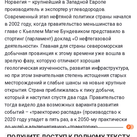
Норвегия – крупнейший в Западной Европе
производитель и экспортер углеводородов.
Современный этап нефтяной политики страны начался
в 2002 году, когда правительство меньшинства во
главе с Кьеллем Магне Бундевиком представило в
стортинг (парламент) доклад «О нефтегазовой
деятельности». Главная для страны североморская
добычная провинция к этому времени уже вошла в
зрелую фазу, которую отличают хорошая
геологическая изученность, развитая инфраструктура,
но при этом значительная степень истощения старых
месторождений и слабые шансы на новые крупные
открытия. Страна приближалась к пику добычи,
который и наступил спустя два года. Правительство
тогда видело два возможных варианта развития
событий – «траекторию распада» (производство к
2020 году упадет в пять раз, а к 2050-му практически
до нуля) и альтернативную «траекторию
долгосрочного развития»: максимальное продление
ПОЛУЧИТЕ ДОСТУП К ПОЛНОМУ ТЕКСТУ