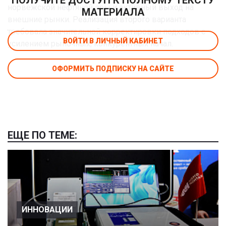
норвежской нефтяной эры и активный выход на
МАТЕРИАЛА
внешние рынки. Реализация второго варианта
требовала значительной корректировки подходов с
ВОЙТИ В ЛИЧНЫЙ КАБИНЕТ
усилением рыночных, конкурентных начал.
ОФОРМИТЬ ПОДПИСКУ НА САЙТЕ
ЕЩЕ ПО ТЕМЕ:
ИННОВАЦИИ