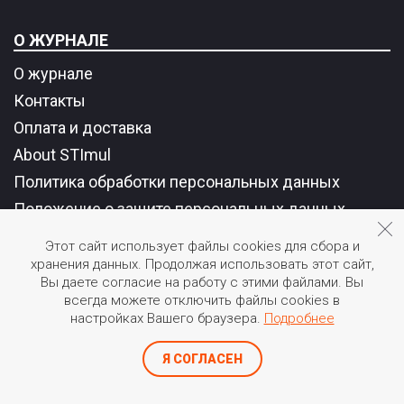
О ЖУРНАЛЕ
О журнале
Контакты
Оплата и доставка
About STImul
Политика обработки персональных данных
Положение о защите персональных данных
Карта сайта
Этот сайт использует файлы cookies для сбора и
хранения данных. Продолжая использовать этот сайт,
Вы даете согласие на работу с этими файлами. Вы
РУБРИКИ
всегда можете отключить файлы cookies в
настройках Вашего браузера.
Подробнее
Наука и технологии
Техносфера
Инновации
Инновационная
Я СОГЛАСЕН
столица
Среда
Мнение