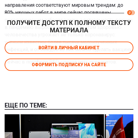
направления соответствуют мировым трендам: до
80% научных работ в мире сейчас посвящены
онкологическим заболеваниям, а актуальность вакцин
ПОЛУЧИТЕ ДОСТУП К ПОЛНОМУ ТЕКСТУ
в пандемию выросла в разы. При этом здоровью
МАТЕРИАЛА
человечества угрожает не только коронавирус:
ученым известны более тысячи малоизученных
ВОЙТИ В ЛИЧНЫЙ КАБИНЕТ
инфекций, и от каждой из них можно сделать вакцину.
Сейчас в портфеле R&D-центра пять препаратов:
ОФОРМИТЬ ПОДПИСКУ НА САЙТЕ
ЕЩЕ ПО ТЕМЕ: