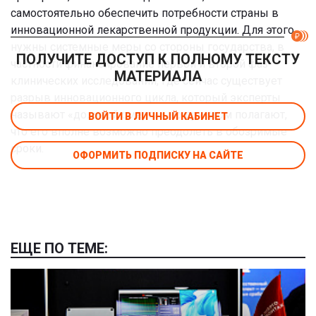
самостоятельно обеспечить потребности страны в
инновационной лекарственной продукции. Для этого
нужны системные меры со стороны государства, в
ПОЛУЧИТЕ ДОСТУП К ПОЛНОМУ ТЕКСТУ
частности финансирование первой и второй фаз
МАТЕРИАЛА
клинических исследований, где сейчас существует
разрыв инновационного цикла, который эксперты
называют «долиной смерти», но при этом полагают,
ВОЙТИ В ЛИЧНЫЙ КАБИНЕТ
что его вполне возможно преодолеть в обозримые
сроки.
ОФОРМИТЬ ПОДПИСКУ НА САЙТЕ
ЕЩЕ ПО ТЕМЕ: