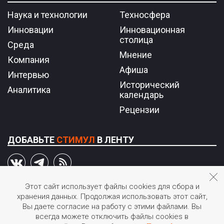
Наука и технологии
Техносфера
Инновации
Инновационная
столица
Среда
Мнение
Компания
Афиша
Интервью
Исторический
Аналитика
календарь
Рецензии
ДОБАВЬТЕ
СТИМУЛ
В ЛЕНТУ
Этот сайт использует файлы cookies для сбора и
хранения данных. Продолжая использовать этот сайт,
© 2026 STIмул.
Вы даете согласие на работу с этими файлами. Вы
Журнал об инновациях в России.
всегда можете отключить файлы cookies в
Перепечатка или иное воспроизведение материалов