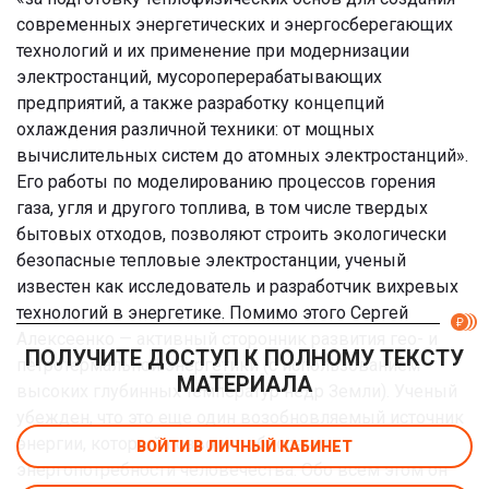
современных энергетических и энергосберегающих
технологий и их применение при модернизации
электростанций, мусороперерабатывающих
предприятий, а также разработку концепций
охлаждения различной техники: от мощных
вычислительных систем до атомных электростанций».
Его работы по моделированию процессов горения
газа, угля и другого топлива, в том числе твердых
бытовых отходов, позволяют строить экологически
безопасные тепловые электростанции, ученый
известен как исследователь и разработчик вихревых
технологий в энергетике. Помимо этого Сергей
Алексеенко — активный сторонник развития гео- и
ПОЛУЧИТЕ ДОСТУП К ПОЛНОМУ ТЕКСТУ
петротермальной энергетики (с использованием
МАТЕРИАЛА
высоких глубинных температур недр Земли). Ученый
убежден, что это еще один возобновляемый источник
энергии, который позволит обеспечить
ВОЙТИ В ЛИЧНЫЙ КАБИНЕТ
энергопотребности человечества. Обо всем этом он