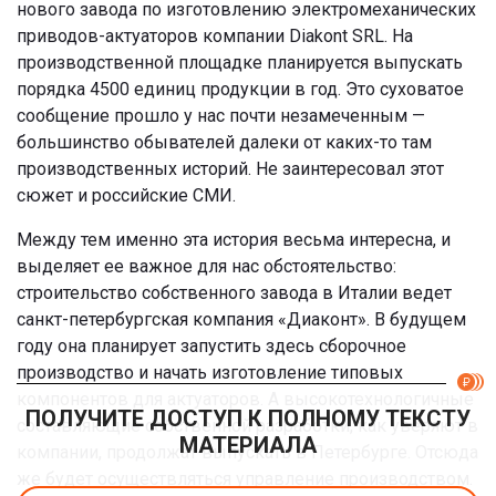
нового завода по изготовлению электромеханических
приводов-актуаторов компании Diakont SRL. На
производственной площадке планируется выпускать
порядка 4500 единиц продукции в год. Это суховатое
сообщение прошло у нас почти незамеченным —
большинство обывателей далеки от каких-то там
производственных историй. Не заинтересовал этот
сюжет и российские СМИ.
Между тем именно эта история весьма интересна, и
выделяет ее важное для нас обстоятельство:
строительство собственного завода в Италии ведет
санкт-петербургская компания «Диаконт». В будущем
году она планирует запустить здесь сборочное
производство и начать изготовление типовых
компонентов для актуаторов. А высокотехнологичные
ПОЛУЧИТЕ ДОСТУП К ПОЛНОМУ ТЕКСТУ
составляющие собственной разработки, как уверяют в
МАТЕРИАЛА
компании, продолжат выпускать в Петербурге. Отсюда
же будет осуществляться управление производством.