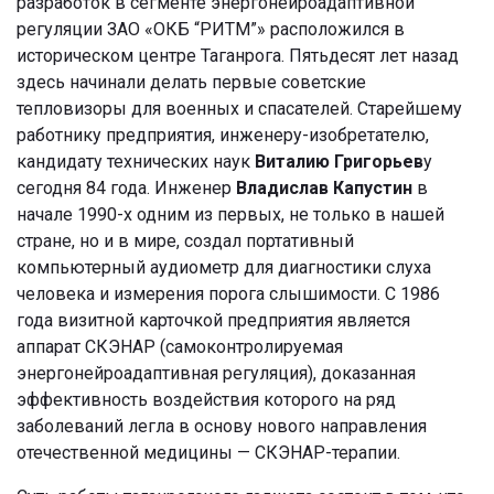
разработок в сегменте энергонейроадаптивной
регуляции ЗАО «ОКБ “РИТМ”» расположился в
историческом центре Таганрога. Пятьдесят лет назад
здесь начинали делать первые советские
тепловизоры для военных и спасателей. Старейшему
работнику предприятия, инженеру-изобретателю,
кандидату технических наук
Виталию Григорьев
у
сегодня 84 года. Инженер
Владислав Капустин
в
начале 1990-х одним из первых, не только в нашей
стране, но и в мире, создал портативный
компьютерный аудиометр для диагностики слуха
человека и измерения порога слышимости. С 1986
года визитной карточкой предприятия является
аппарат СКЭНАР (самоконтролируемая
энергонейроадаптивная регуляция), доказанная
эффективность воздействия которого на ряд
заболеваний легла в основу нового направления
отечественной медицины — СКЭНАР-терапии.