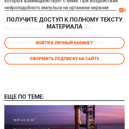
которых взаимодействует с ними. При воздействии
нейроподобного импульса на организм нервная
система воспринимает его как свой собственный и
ПОЛУЧИТЕ ДОСТУП К ПОЛНОМУ ТЕКСТУ
стимулирует выброс эндорфинов, энкефалинов и
МАТЕРИАЛА
других нейромедиаторов. Это оказывает
положительное влияние на работу организма,
повышает его защитные свойства, оказывает
ВОЙТИ В ЛИЧНЫЙ КАБИНЕТ
противоболевое, противовоспалительное,
противоотечное действие».
ОФОРМИТЬ ПОДПИСКУ НА САЙТЕ
ЕЩЕ ПО ТЕМЕ: