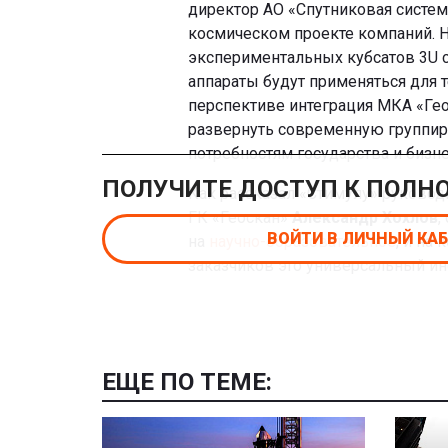
директор АО «Спутниковая систем
космическом проекте компаний. Н
экспериментальных кубсатов 3U 
аппараты будут применяться для 
перспективе интеграция МКА «Гео
развернуть современную группиро
потребностям государства и бизне
ПОЛУЧИТЕ ДОСТУП К ПОЛН
Как рассказал «Стимулу» руковод
ГК «Геоскан»
Александр Хохлов
,
ВОЙТИ В ЛИЧНЫЙ КА
на
научно-образовательное
, и на
заказчиков это универсальный ин
ЕЩЕ ПО ТЕМЕ: