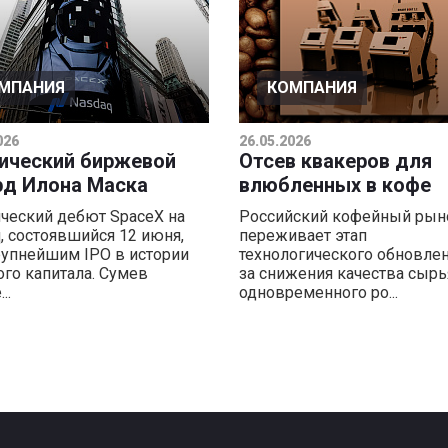
МПАНИЯ
КОМПАНИЯ
026
26.05.2026
ический биржевой
Отсев квакеров для
рд Илона Маска
влюбленных в кофе
ческий дебют SpaceX на
Российский кофейный рын
, состоявшийся 12 июня,
переживает этап
рупнейшим IPO в истории
технологического обновлен
го капитала. Сумев
за снижения качества сырь
..
одновременного ро...