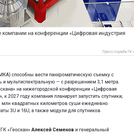
де компании на конференции «Цифровая индустрия
Пресс-служба ГК 
МКА) способны вести панхроматическую съемку с
ь и мультиспектральную — с разрешением 3,1 метра.
оскана» на нижегородской конференции «Цифровая
 к 2027 году компания планирует запустить спутники,
,2 млн квадратных километров суши ежедневно.
аты 3U и 16U, а также модули для спутников
 ГК «Геоскан»
Алексей Семенов
и генеральный