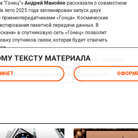
а “Гонец”»
Андрей Манойло
рассказали о совместном
а лето 2025 года запланирован запуск двух
с приемопередатчиками «Гонца». Космические
тестирования пакетной передачи данных. В
скана» в спутниковую сеть «Гонец» позволит
вку спутников связи, которая будет отвечать
са.
ОМУ ТЕКСТУ МАТЕРИАЛА
итель отдела проектов малых космических аппаратов
 спутниковые платформы «Геоскана» ориентированы и
БИНЕТ
ОФОРМИ
 коммерческое применение. Для коммерческих
струмент для отработки технологий.