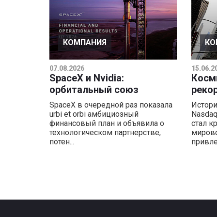
КОМПАНИЯ
КО
07.08.2026
15.06.2
SpaceX и Nvidia:
Косм
орбитальный союз
реко
SpaceX в очередной раз показала
Истори
urbi et orbi амбициозный
Nasdaq
финансовый план и объявила о
стал к
технологическом партнерстве,
мирово
потен...
привле.