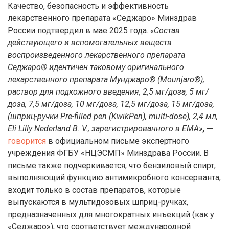
Качество, безопасность и эффективность
лекарственного препарата «Седжаро» Минздрав
России подтвердил в мае 2025 года.
«Состав
действующего и вспомогательных веществ
воспроизведенного лекарственного препарата
Седжаро® идентичен таковому оригинального
лекарственного препарата Мунджаро® (Mounjaro®),
раствор для подкожного введения, 2,5 мг/доза, 5 мг/
доза, 7,5 мг/доза, 10 мг/доза, 12,5 мг/доза, 15 мг/доза,
(шприц-ручки Pre-filled pen (KwikPen), multi-dose), 2,4 мл,
Eli Lilly Nederland B. V., зарегистрированного в EMA»
, —
говорится
в официальном письме экспертного
учреждения ФГБУ «НЦЭСМП» Минздрава России. В
письме также подчеркивается, что бензиловый спирт,
выполняющий функцию антимикробного консерванта,
входит только в состав препаратов, которые
выпускаются в мультидозовых шприц-ручках,
предназначенных для многократных инъекций (как у
«Седжаро»), что соответствует международной