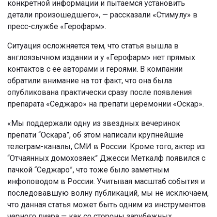
конкретной информации и пытаемся установить
детали произошедшего», — рассказали «Стимулу» в
пресс-службе «Герофарм».
Ситуация осложняется тем, что статья вышла в
англоязычном издании и у «Герофарм» нет прямых
контактов с ее авторами и героями. В компании
обратили внимание на тот факт, что она была
опубликована практически сразу после появления
препарата «Седжаро» на препати церемонии «Оскар».
«Мы поддержали одну из звездных вечеринок
препати “Оскара”, об этом написали крупнейшие
телеграм-каналы, СМИ в России. Кроме того, актер из
“Отчаянных домохозяек” Джесси Меткалф появился с
пачкой “Седжаро”, что тоже было заметным
инфоповодом в России. Учитывая масштаб события и
последовавшую волну публикаций, мы не исключаем,
что данная статья может быть одним из инструментов
черного пиара — как со стороны зарубежных