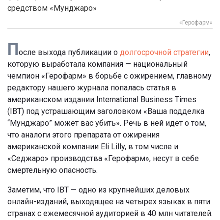
средством «Мунджаро»
«Герофарм»
П
осле выхода публикации о
долгосрочной стратегии
,
которую выработала компания — национальный
чемпион «Герофарм» в борьбе с ожирением, главному
редактору нашего журнала попалась статья в
американском издании International Business Times
(IBT) под устрашающим заголовком «Ваша подделка
“Мунджаро” может вас убить». Речь в ней идет о том,
что аналоги этого препарата от ожирения
американской компании Eli Lilly, в том числе и
«Седжаро» производства «Герофарм», несут в себе
смертельную опасность.
Заметим, что IBT — одно из крупнейших деловых
онлайн-изданий, выходящее на четырех языках в пяти
странах с ежемесячной аудиторией в 40 млн читателей.