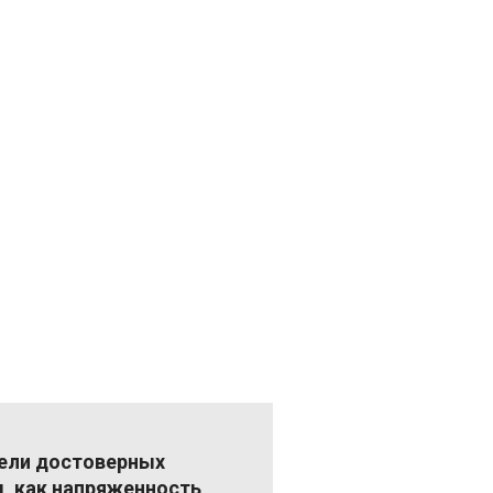
мели достоверных
, как напряженность