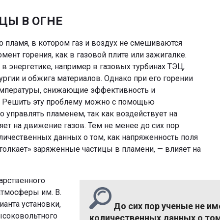
ЦЫ В ОГНЕ
 пламя, в котором газ и воздух не смешиваются
омент горения, как в газовой плите или зажигалке.
 в энергетике, например в газовых турбинах ТЭЦ,
гии и обжига материалов. Однако при его горении
емпературы, снижающие эффективность и
в. Решить эту проблему можно с помощью
о управлять пламенем, так как воздействует на
ет на движение газов. Тем не менее до сих пор
ичественных данных о том, как напряженность поля
«толкает» заряженные частицы в пламени, — влияет на
арственного
атмосферы им. В.
ианта установки,
До сих пор ученые не и
ысоковольтного
количественных данных о том