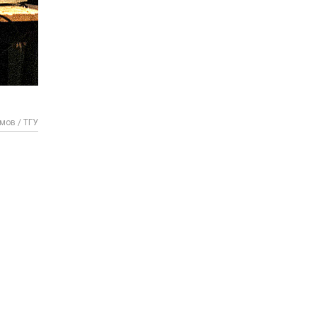
мов / ТГУ