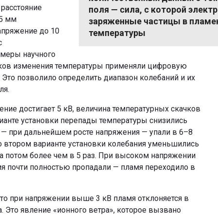
 расстояние
поля — сила, с которой элект
5 мм
заряженные частицы в пламен
напряжение до 10
температуры
с
амеры научного
фиков изменения температуры применяли цифровую
. Это позволило определить диапазон колебаний и их
ля.
жение достигает 5 кВ, величина температурных скачков
ианте установки перепады температуры снизились
ем — при дальнейшем росте напряжения — упали в 6–8
о втором варианте установки колебания уменьшились
 а потом более чем в 5 раз. При высоком напряжении
я почти полностью пропадали — пламя переходило в
что при напряжении выше 3 кВ пламя отклоняется в
. Это явление «ионного ветра», которое вызвано