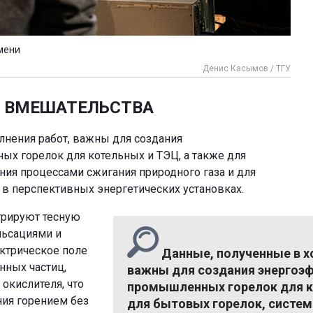
мени
Денис Касымов / ТГУ
О ВМЕШАТЕЛЬСТВА
лнения работ, важны для создания
 горелок для котельных и ТЭЦ, а также для
ния процессами сжигания природного газа и для
в перспективных энергетических установках.
трируют тесную
льсациями и
ктрическое поле
Данные, полученные в х
нных частиц,
важны для создания энергоэ
окислителя, что
промышленных горелок для к
ия горением без
для бытовых горелок, систем