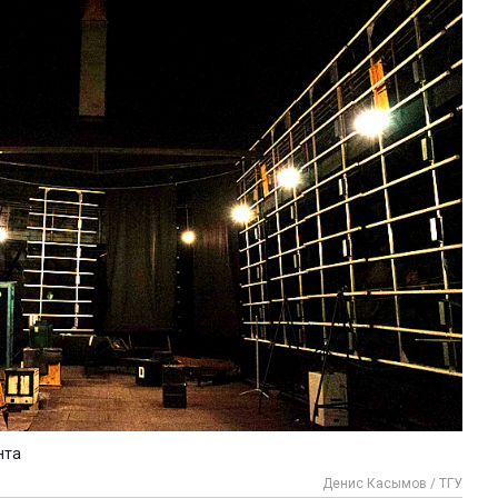
нта
Денис Касымов / ТГУ