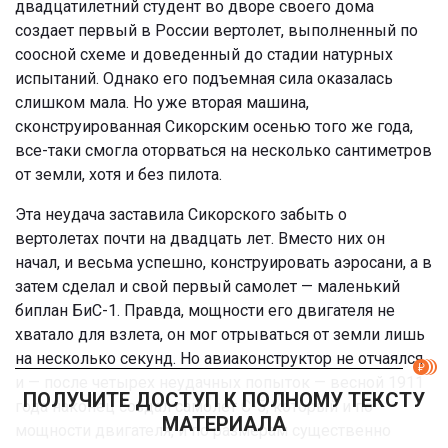
двадцатилетний студент во дворе своего дома
создает первый в России вертолет, выполненный по
соосной схеме и доведенный до стадии натурных
испытаний. Однако его подъемная сила оказалась
слишком мала. Но уже вторая машина,
сконструированная Сикорским осенью того же года,
все-таки смогла оторваться на несколько сантиметров
от земли, хотя и без пилота.
Эта неудача заставила Сикорского забыть о
вертолетах почти на двадцать лет. Вместо них он
начал, и весьма успешно, конструировать аэросани, а в
затем сделал и свой первый самолет — маленький
биплан БиС-1. Правда, мощности его двигателя не
хватало для взлета, он мог отрываться от земли лишь
на несколько секунд. Но авиаконструктор не отчаялся
и — после четырех неудачных попыток — весной 1911
ПОЛУЧИТЕ ДОСТУП К ПОЛНОМУ ТЕКСТУ
года наконец создал самолет С-5, который и по
МАТЕРИАЛА
мощности двигателя, и по размерам существенно