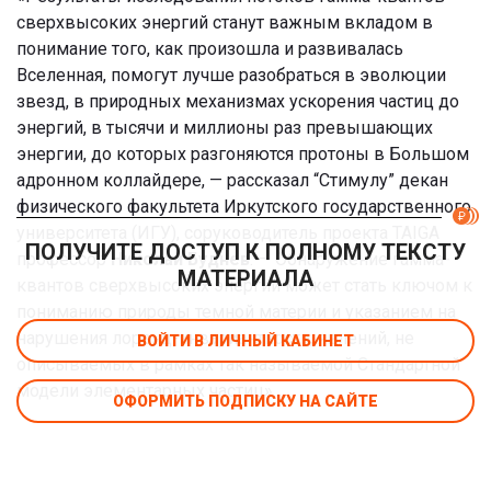
сверхвысоких энергий станут важным вкладом в
понимание того, как произошла и развивалась
Вселенная, помогут лучше разобраться в эволюции
звезд, в природных механизмах ускорения частиц до
энергий, в тысячи и миллионы раз превышающих
энергии, до которых разгоняются протоны в Большом
адронном коллайдере, — рассказал “Стимулу” декан
физического факультета Иркутского государственного
университета (ИГУ), соруководитель проекта TAIGA
ПОЛУЧИТЕ ДОСТУП К ПОЛНОМУ ТЕКСТУ
профессор
Николай Буднев
. — Обнаружение гамма-
МАТЕРИАЛА
квантов сверхвысоких энергий может стать ключом к
пониманию природы темной материи и указанием на
нарушения лоренц-инвариантности, явлений, не
ВОЙТИ В ЛИЧНЫЙ КАБИНЕТ
описываемых в рамках так называемой Стандартной
модели элементарных частиц».
ОФОРМИТЬ ПОДПИСКУ НА САЙТЕ