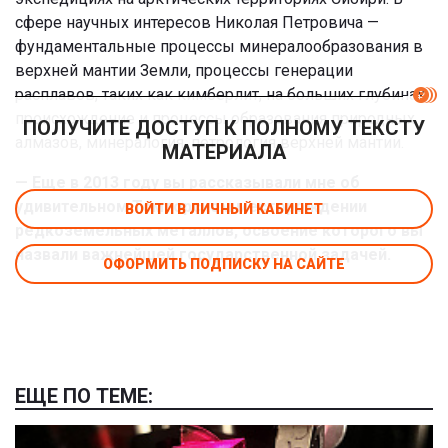
сфере научных интересов Николая Петровича —
фундаментальные процессы минералообразования в
верхней мантии Земли, процессы генерации
расплавов, таких как кимберлит, на больших глубинах,
происхождение и процессы образования природных
ПОЛУЧИТЕ ДОСТУП К ПОЛНОМУ ТЕКСТУ
алмазов, минералогия, петрология верхней мантии.
МАТЕРИАЛА
— Еще в 2013 году вы рассказывали мне об
удивительном Томторском месторождении
ВОЙТИ В ЛИЧНЫЙ КАБИНЕТ
редкоземельных металлов, освоение которого вы
назвали важнейшей государственной задачей.
ОФОРМИТЬ ПОДПИСКУ НА САЙТЕ
ЕЩЕ ПО ТЕМЕ: