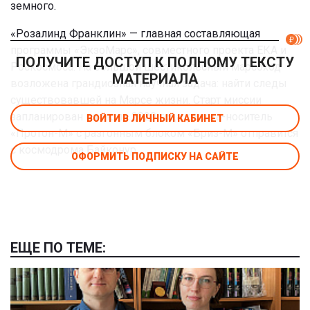
земного.
«Розалинд Франклин» — главная составляющая
программы «ЭкзоМарс», совместного проекта ЕКА и
ПОЛУЧИТЕ ДОСТУП К ПОЛНОМУ ТЕКСТУ
Роскосмоса. На большой шестиколесный марсоход
МАТЕРИАЛА
возложена грандиозная научная задача: найти следы
существовавшей на Марсе жизни. Старт миссии
запланирован на июль 2020 года, ракета-носитель
ВОЙТИ В ЛИЧНЫЙ КАБИНЕТ
«Протон-М» с разгонным блоком «Бриз-М» отправится
с космодрома Байконур.
ОФОРМИТЬ ПОДПИСКУ НА САЙТЕ
ЕЩЕ ПО ТЕМЕ: