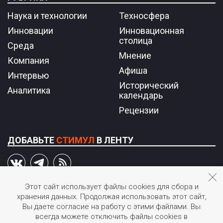
Наука и технологии
Техносфера
Инновации
Инновационная
столица
Среда
Мнение
Компания
Афиша
Интервью
Исторический
Аналитика
календарь
Рецензии
ДОБАВЬТЕ
СТИМУЛ
В ЛЕНТУ
Этот сайт использует файлы cookies для сбора и
хранения данных. Продолжая использовать этот сайт,
© 2026 STIмул.
Вы даете согласие на работу с этими файлами. Вы
Журнал об инновациях в России.
всегда можете отключить файлы cookies в
Перепечатка или иное воспроизведение материалов