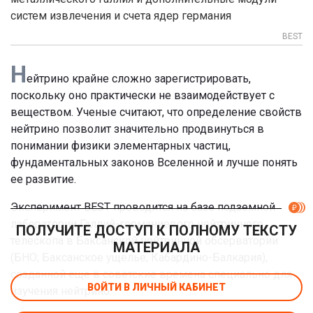
систем извлечения и счета ядер германия
BEST
Н
ейтрино крайне сложно зарегистрировать,
поскольку оно практически не взаимодействует с
веществом. Ученые считают, что определение свойств
нейтрино позволит значительно продвинуться в
понимании физики элементарных частиц,
фундаментальных законов Вселенной и лучше понять
ее развитие.
Эксперимент BEST проводится на базе подземной
лаборатории Галлий-германиевого нейтринного
ПОЛУЧИТЕ ДОСТУП К ПОЛНОМУ ТЕКСТУ
телескопа в Баксанской нейтринной обсерватории
МАТЕРИАЛА
(БНО; Баксанское ущелье, Кабардино-Балкария),
созданной еще в советские времена специально для
ВОЙТИ В ЛИЧНЫЙ КАБИНЕТ
изучения нейтрино.