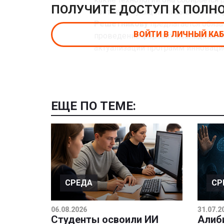
ПОЛУЧИТЕ ДОСТУП К ПОЛН
соответствующем письме минист
Решетникову
предлагается обяза
ВОЙТИ В ЛИЧНЫЙ КА
проведение форсайт-исследований
актуализации программ инновацио
ЕЩЕ ПО ТЕМЕ:
СРЕДА
СР
06.08.2026
31.07.2
Студенты освоили ИИ
Алиб