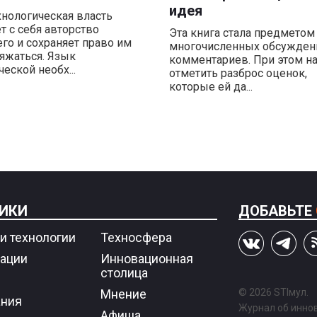
идея
хнологическая власть
т с себя авторство
Эта книга стала предметом
го и сохраняет право им
многочисленных обсужден
яжаться. Язык
комментариев. При этом н
еской необх...
отметить разброс оценок,
которые ей да...
ИКИ
ДОБАВЬТЕ
и технологии
Техносфера
ации
Инновационная
столица
Мнение
© 2026 STIмул.
ния
Журнал об иннов
Афиша