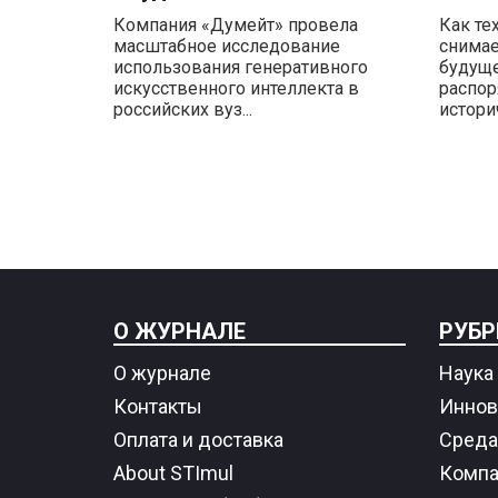
Компания «Думейт» провела
Как те
масштабное исследование
снимае
использования генеративного
будуще
искусственного интеллекта в
распор
российских вуз...
историч
О ЖУРНАЛЕ
РУБР
О журнале
Наука 
Контакты
Иннов
Оплата и доставка
Среда
About STImul
Компа