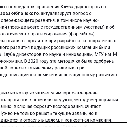
нию председателя правления Клуба директоров по
зова-Яблонского
, актуализирует вопрос о
 опережающего развития, в том числе научно-
ний (прежде всего с государственным участием) и об
ологического прогнозирования (форсайтов).
льзованию форсайтов при разработке корпоративных
нного развития ведущих российских компаний были
 Клуба директоров по науке и инновациям, МГУ им. М.
ономики. В 2020 году эта методичка была одобрена
ой по технологическому развитию при
модернизации экономики и инновационному развитию
дним из которых является импортозамещение
сть провести в этом или следующем году мероприятия
анию, включая форсайт-исследования, считает
Нужно не только решать текущие задачи, но и
движется и отрасль в целом, и конкретная компания,
развивать в перспективе до 2035 года. В