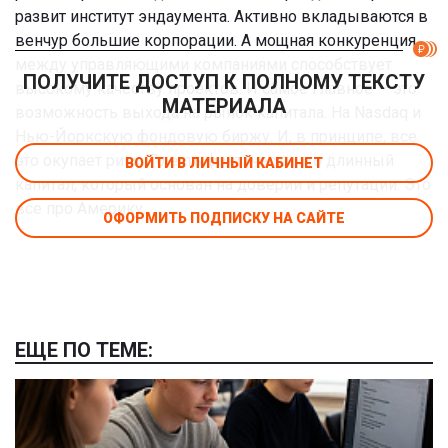
развит институт эндаумента. Активно вкладываются в
венчур большие корпорации. А мощная конкуренция
между управляющими компаниями способствует
ПОЛУЧИТЕ ДОСТУП К ПОЛНОМУ ТЕКСТУ
высокому качеству проектов. И самое главное — это
МАТЕРИАЛА
возможность выхода на рынок капитала. На Nasdaq и
Нью-Йоркскую фондовую биржу. И, в принципе, все
это окупает риск. То есть фактически это длинный
ВОЙТИ В ЛИЧНЫЙ КАБИНЕТ
капитал, который основан на доверии и репутации. Это
все про Америку.
ОФОРМИТЬ ПОДПИСКУ НА САЙТЕ
ЕЩЕ ПО ТЕМЕ: